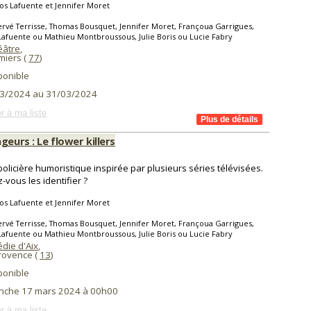
os Lafuente et Jennifer Moret
rvé Terrisse, Thomas Bousquet, Jennifer Moret, Françoua Garrigues,
Lafuente ou Mathieu Montbroussous, Julie Boris ou Lucie Fabry
éâtre
,
iers (
77
)
ponible
3/2024 au 31/03/2024
r à ma liste
geurs : Le flower killers
policière humoristique inspirée par plusieurs séries télévisées.
-vous les identifier ?
os Lafuente et Jennifer Moret
rvé Terrisse, Thomas Bousquet, Jennifer Moret, Françoua Garrigues,
Lafuente ou Mathieu Montbroussous, Julie Boris ou Lucie Fabry
die d'Aix
,
Provence (
13
)
ponible
nche 17 mars 2024 à 00h00
r à ma liste