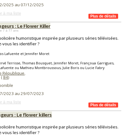
2/2025 au 07/12/2025
r à ma liste
geurs : Le Flower Killer
e 7 à 77 ans
policière humoristique inspirée par plusieurs séries télévisées.
-vous les identifier ?
os Lafuente et Jennifer Moret
rvé Terrisse, Thomas Bousquet, Jennifer Moret, Françoua Garrigues,
Lafuente ou Mathieu Montbroussous, Julie Boris ou Lucie Fabry
e République
,
(
84
)
ponible
7/2023 au 29/07/2023
r à ma liste
geurs : Le flower killers
policière humoristique inspirée par plusieurs séries télévisées.
-vous les identifier ?