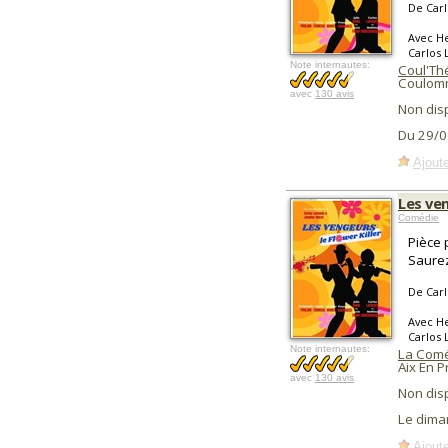
De Carl
Avec He
Carlos 
Note internautes:
Coul'Th
Coulomm
avec
130 avis
Non dis
Du 29/0
Ajoute
Les ven
Comédie
Pièce 
Saurez
De Carl
Avec He
Carlos 
Note internautes:
La Comé
Aix En 
avec
130 avis
Non dis
Le dima
Ajoute