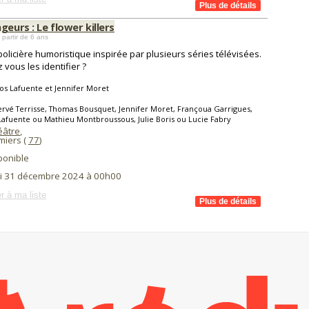
geurs : Le flower killers
 partir de 6 ans
policière humoristique inspirée par plusieurs séries télévisées.
 vous les identifier ?
os Lafuente et Jennifer Moret
rvé Terrisse, Thomas Bousquet, Jennifer Moret, Françoua Garrigues,
Lafuente ou Mathieu Montbroussous, Julie Boris ou Lucie Fabry
éâtre
,
iers (
77
)
ponible
i 31 décembre 2024 à 00h00
r à ma liste