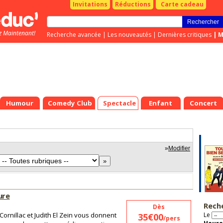
Invitations
Réductions
Carte cadeau
z Maintenant!
Recherche avancée
|
Les nouveautés
|
Dernières critiques
|
M
Humour
Comedy Club
Spectacle
Enfant
Concert
»
Modifier
ure
Rech
Dès
 Cornillac et Judith El Zein vous donnent
Le
35€00
/pers