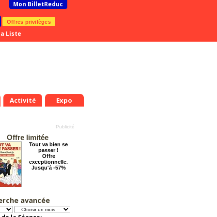
Mon BilletReduc
Offres privilèges
a Liste
Activité
Expo
Offre limitée
Tout va bien se
passer !
Offre
exceptionnelle.
Jusqu'à -57%
erche avancée
Le Grand Hôtel des
Rêves présente :
Jules Verne, Le
Voyage