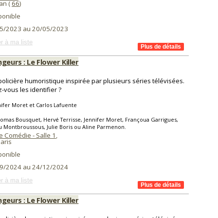
an (
66
)
ponible
5/2023 au 20/05/2023
r à ma liste
geurs : Le Flower Killer
policière humoristique inspirée par plusieurs séries télévisées.
-vous les identifier ?
ifer Moret et Carlos Lafuente
omas Bousquet, Hervé Terrisse, Jennifer Moret, Françoua Garrigues,
 Montbroussous, Julie Boris ou Aline Parmenon.
e Comédie - Salle 1
,
aris
ponible
9/2024 au 24/12/2024
r à ma liste
geurs : Le Flower Killer