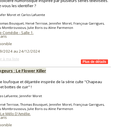
policière humoristique inspirée par plusieurs séries télévisées.
-vous les identifier ?
ifer Moret et Carlos Lafuente
omas Bousquet, Hervé Terrisse, Jennifer Moret, Françoua Garrigues,
 Montbroussous, Julie Boris ou Aline Parmenon
e Comédie - Salle 1
,
aris
ponible
9/2024 au 24/12/2024
r à ma liste
geurs : Le Flower Killer
e loufoque et déjantée inspirée de la série culte "Chapeau
et bottes de cuir" !
os Lafuente, Jennifer Moret
rvé Terrisse, Thomas Bousquet, Jennifer Moret, Françoua Garrigues,
 Montbroussous, Julie Boris ou Aline Parmenon
 Le Mélo D'Amélie
,
aris
ponible