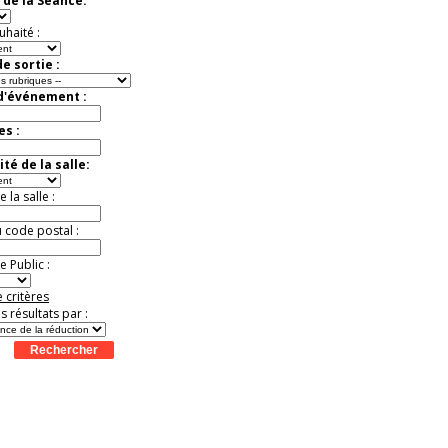
 de la Séance:
Extraordinaire
Activité à vivre !
uhaité :
Promo exclusive ! .
Jusqu'à -13%
e sortie :
 d'événement :
es :
té de la salle:
la salle :
u code postal :
 Public :
 critères
es résultats par :