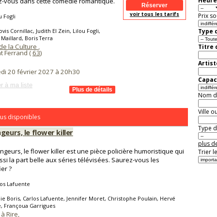
Heure
-vous dans cette comédie romantique.
voir tous les tarifs
Prix so
u Fogli
vis Cornillac, Judith El Zein, Lilou Fogli,
Type d
Maillard, Boris Terra
de la Culture
,
Titre
t Ferrand (
63
)
Artist
di 20 février 2027 à 20h30
Capaci
r à ma liste
Nom de 
Ville o
us disponibles
Type de
geurs, le flower killer
plus de
ngeurs, le flower killer est une pièce policière humoristique qui
Trier l
ussi la part belle aux séries télévisées. Saurez-vous les
ier ?
os Lafuente
lie Boris, Carlos Lafuente, Jennifer Moret, Christophe Poulain, Hervé
e, Françoua Garrigues
 à Rire
,