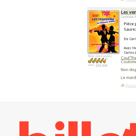
Les ven
Comédie
à
Pièce 
Saurez
De Carl
Avec He
Carlos 
Note internautes:
Coul'Th
Coulomm
avec
130 avis
Non dis
Le mard
Ajoute