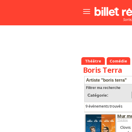
Bouton
menu
Sorte
principale
Théâtre
Comédie
Boris Terra
Artiste "boris terra"
Filtrer ma recherche
Catégorie:
9 événements trouvés
Mur m
Théâtre
Clovis