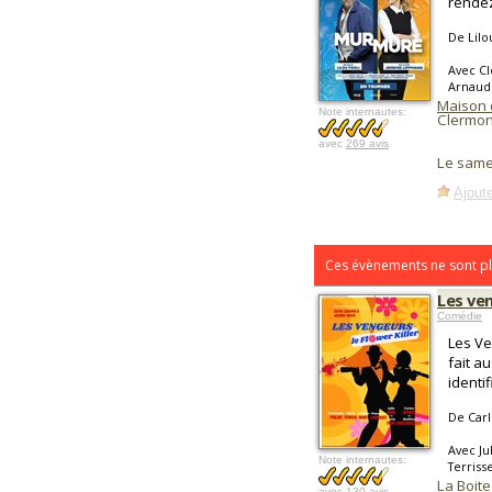
rendez
De Lilo
Avec Clo
Arnaud 
Maison 
Note internautes:
Clermon
avec
269 avis
Le same
Ajoute
Ces évènements ne sont pl
Les ven
Comédie
Les Ve
fait a
identif
De Carl
Avec Ju
Note internautes:
Terriss
La Boite
avec
130 avis