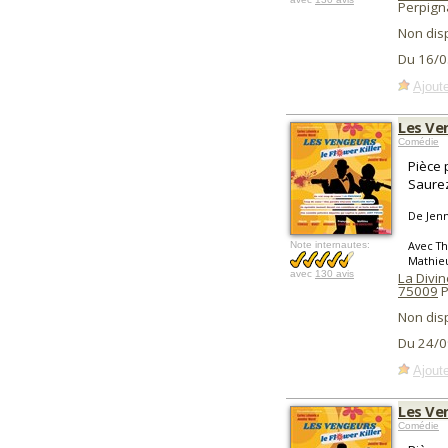
Perpign
Non dis
Du 16/0
Ajoute
Les Ven
Comédie
Pièce 
Saurez
De Jenn
Avec Th
Note internautes:
Mathieu
avec
130 avis
La Divin
75009
P
Non dis
Du 24/0
Ajoute
Les Ven
Comédie