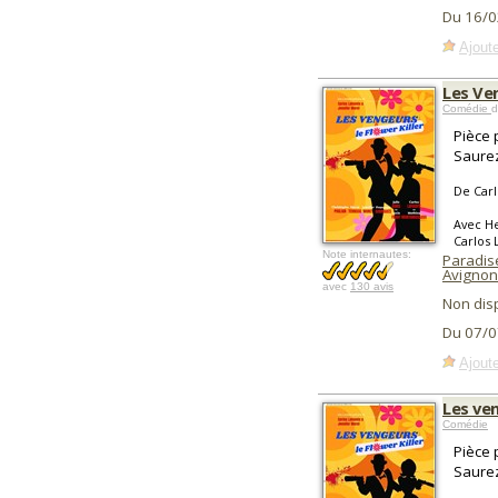
Du 16/0
Ajoute
Les Ven
Comédie
d
Pièce 
Saurez
De Carl
Avec He
Carlos 
Note internautes:
Paradis
Avignon
avec
130 avis
Non dis
Du 07/0
Ajoute
Les ven
Comédie
Pièce 
Saurez