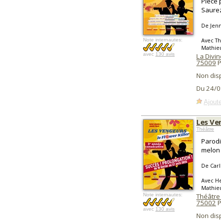
Pièce 
Saurez
De Jenn
Avec Th
Note internautes:
Mathieu
avec
130 avis
La Divin
75009
P
Non dis
Du 24/0
Ajoute
Les Ven
Théâtre
Parodi
melon 
De Carl
Avec He
Mathieu
Note internautes:
Théâtre
75002
P
avec
130 avis
Non dis