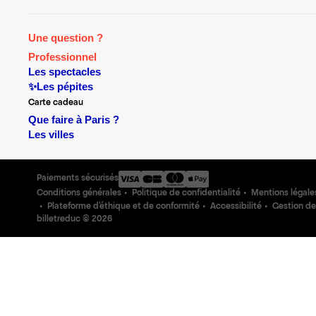
Une question ?
Professionnel
Les spectacles
✨Les pépites
Carte cadeau
Que faire à Paris ?
Les villes
Paiements sécurisés
Conditions générales
Politique de confidentialité
Mentions légale
Plateforme d'éthique et de conformité
Accessibilité
Gestion de
billetreduc ©
2026