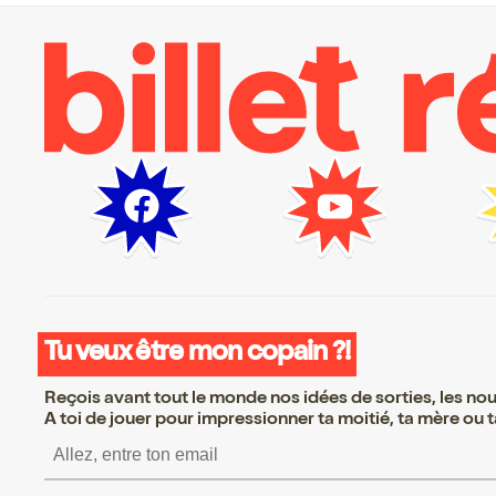
Tu veux être mon copain ?!
Reçois avant tout le monde nos idées de sorties, les nouv
A toi de jouer pour impressionner ta moitié, ta mère ou ta
S’inscrire S’inscrire S