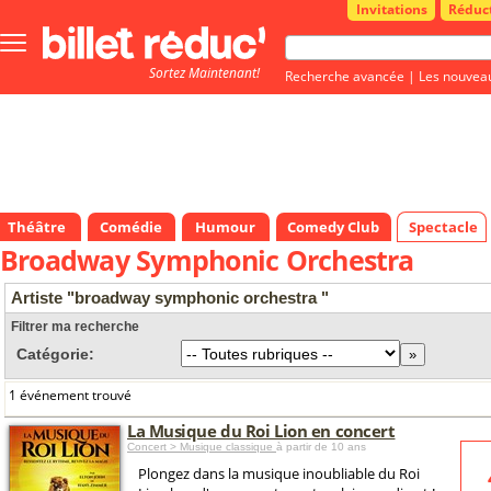
Invitations
Réduc
Bouton
menu
Sortez Maintenant!
principale
Recherche avancée
|
Les nouvea
Théâtre
Comédie
Humour
Comedy Club
Spectacle
Broadway Symphonic Orchestra
Artiste "broadway symphonic orchestra "
Filtrer ma recherche
Catégorie:
1 événement trouvé
La Musique du Roi Lion en concert
Concert > Musique classique
à partir de 10 ans
Plongez dans la musique inoubliable du Roi