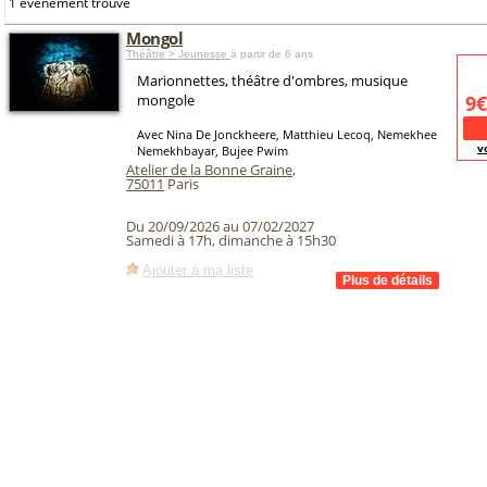
1 événement trouvé
Mongol
Théâtre > Jeunesse
à partir de 6 ans
Marionnettes, théâtre d'ombres, musique
mongole
9€
Avec Nina De Jonckheere, Matthieu Lecoq, Nemekhee
v
Nemekhbayar, Bujee Pwim
Atelier de la Bonne Graine
,
75011
Paris
Du 20/09/2026 au 07/02/2027
Samedi à 17h, dimanche à 15h30
Ajouter à ma liste