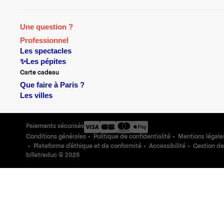
Une question ?
Professionnel
Les spectacles
✨Les pépites
Carte cadeau
Que faire à Paris ?
Les villes
Paiements sécurisés
Conditions générales
Politique de confidentialité
Mentions légale
Plateforme d'éthique et de conformité
Accessibilité
Gestion de
billetreduc ©
2026