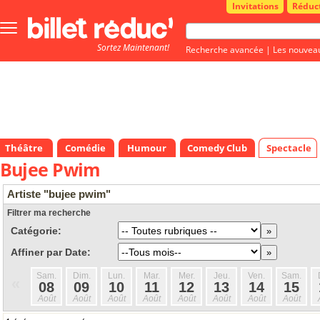
Invitations
Réduc
Bouton
menu
Sortez Maintenant!
principale
Recherche avancée
|
Les nouvea
Théâtre
Comédie
Humour
Comedy Club
Spectacle
Bujee Pwim
Artiste "bujee pwim"
Filtrer ma recherche
Catégorie:
Affiner par Date:
Sam.
Dim.
Lun.
Mar.
Mer.
Jeu.
Ven.
Sam.
«
08
09
10
11
12
13
14
15
Août
Août
Août
Août
Août
Août
Août
Août