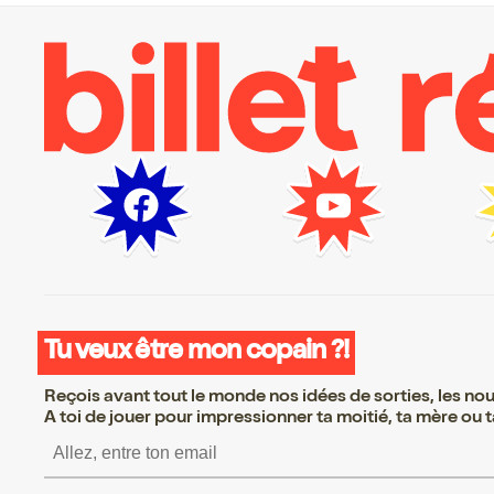
Tu veux être mon copain ?!
Reçois avant tout le monde nos idées de sorties, les nouv
A toi de jouer pour impressionner ta moitié, ta mère ou ta
S’inscrire S’inscrire S’