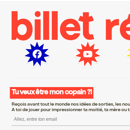
Tu veux être mon copain ?!
Reçois avant tout le monde nos idées de sorties, les nouv
A toi de jouer pour impressionner ta moitié, ta mère ou ta
S’inscrire S’inscrire S’