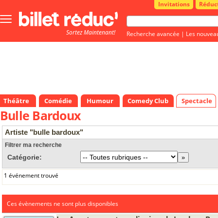
Invitations
Réduc
Bouton
menu
Sortez Maintenant!
principale
Recherche avancée
|
Les nouvea
Théâtre
Comédie
Humour
Comedy Club
Spectacle
Bulle Bardoux
Artiste "bulle bardoux"
Filtrer ma recherche
Catégorie:
1 événement trouvé
Ces évènements ne sont plus disponibles