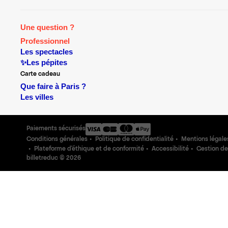
Une question ?
Professionnel
Les spectacles
✨Les pépites
Carte cadeau
Que faire à Paris ?
Les villes
Paiements sécurisés
Conditions générales
Politique de confidentialité
Mentions légale
Plateforme d'éthique et de conformité
Accessibilité
Gestion de
billetreduc ©
2026