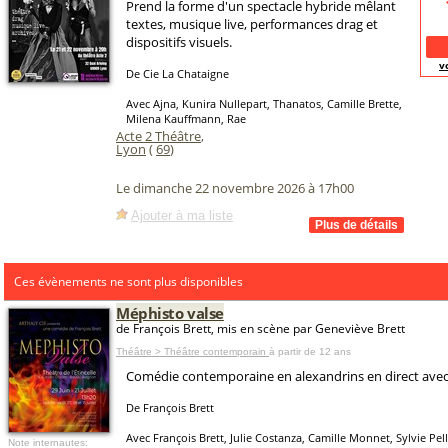
Prend la forme d'un spectacle hybride mêlant
textes, musique live, performances drag et
dispositifs visuels.
v
De Cie La Chataigne
Avec Ajna, Kunira Nullepart, Thanatos, Camille Brette,
Milena Kauffmann, Rae
Acte 2 Théâtre
,
Lyon
(
69
)
Le dimanche 22 novembre 2026 à 17h00
Ajouter à ma liste
Ces évènements ne sont plus disponibles
Méphisto valse
de François Brett, mis en scène par Geneviève Brett
Théâtre > Théâtre contemporain
à partir de 12 ans
Comédie contemporaine en alexandrins en direct avec l
De François Brett
Avec François Brett, Julie Costanza, Camille Monnet, Sylvie Pel
Note internautes: