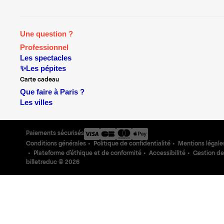
Une question ?
Professionnel
Les spectacles
✨Les pépites
Carte cadeau
Que faire à Paris ?
Les villes
Paiements sécurisés
Conditions générales
Politique de confidentialité
Mentions légale
Plateforme d'éthique et de conformité
Accessibilité
Gestion de
billetreduc ©
2026