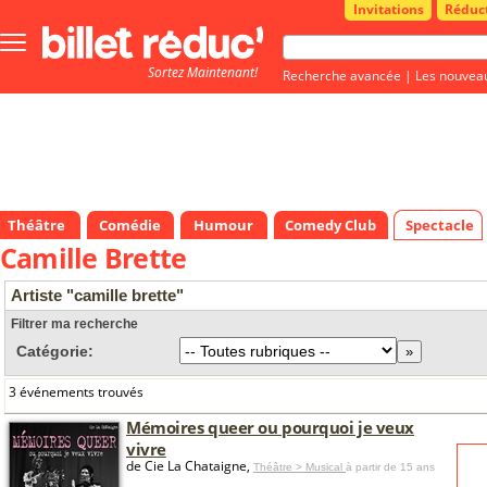
Invitations
Réduc
Bouton
menu
Sortez Maintenant!
principale
Recherche avancée
|
Les nouvea
Théâtre
Comédie
Humour
Comedy Club
Spectacle
Camille Brette
Artiste "camille brette"
Filtrer ma recherche
Catégorie:
3 événements trouvés
Mémoires queer ou pourquoi je veux
vivre
de Cie La Chataigne,
Théâtre > Musical
à partir de 15 ans