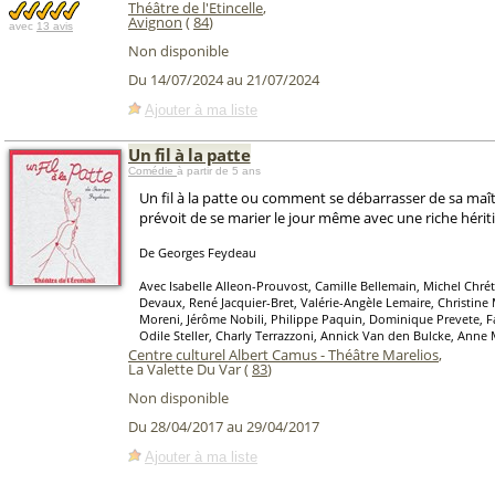
Théâtre de l'Etincelle
,
Avignon
(
84
)
avec
13 avis
Non disponible
Du 14/07/2024 au 21/07/2024
Ajouter à ma liste
Un fil à la patte
Comédie
à partir de 5 ans
Un fil à la patte ou comment se débarrasser de sa maî
prévoit de se marier le jour même avec une riche hériti
De Georges Feydeau
Avec Isabelle Alleon-Prouvost, Camille Bellemain, Michel Chrét
Devaux, René Jacquier-Bret, Valérie-Angèle Lemaire, Christine 
Moreni, Jérôme Nobili, Philippe Paquin, Dominique Prevete, F
Odile Steller, Charly Terrazzoni, Annick Van den Bulcke, Anne 
Centre culturel Albert Camus - Théâtre Marelios
,
La Valette Du Var (
83
)
Non disponible
Du 28/04/2017 au 29/04/2017
Ajouter à ma liste