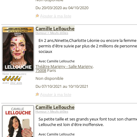
Du 20/03/2020 au 04/10/2020
Ajouter à ma liste
Camille Lellouche
Humour > Meufs drôles
En 2 ans,Ninette,Charlotte Léonie ou encore la femme
permis d'être suivie par plus de 2 millions de personne
sociaux
Avec Camille Lellouche
Théâtre Marigny - Salle Marigny
,
75008
Paris
Note internautes:
Non disponible
avec
342 avis
Du 07/10/2021 au 10/10/2021
Ajouter à ma liste
Camille Lellouche
Humour > Meufs drôles
Sa petite taille et ses grands yeux font tout son charm
Lellouche est loin d'être inoffensive.
Avec Camille Lellouche