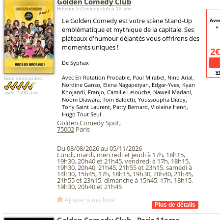
Golden Comedy Club
Humour > Comedy club
à 12 ans
Le Golden Comedy est votre scène Stand-Up
Avec
+
emblématique et mythique de la capitale. Ses
plateaux d'humour déjantés vous offrirons des
moments uniques !
2€
De Syphax
v
Avec En Rotation Probable, Paul Mirabel, Nino Arial,
Note internautes:
Nordine Ganso, Elena Nagapetyan, Edgar-Yves, Kyan
Khojandi, Franjo, Camille Lelouche, Nawell Madani,
avec
2590 avis
Noom Diawara, Tom Baldetti, Youssoupha Diaby,
Tony Saint Laurent, Patty Bernard, Violaine Henri,
Hugo Tout Seul
Golden Comedy Spot
,
75002
Paris
Du 08/08/2026 au 05/11/2026
Lundi, mardi, mercredi et jeudi à 17h, 18h15,
19h30, 20h40 et 21h45, vendredi à 17h, 18h15,
19h30, 20h40, 21h45, 21h55 et 23h15, samedi à
14h30, 15h45, 17h, 18h15, 19h30, 20h40, 21h45,
21h55 et 23h15, dimanche à 15h45, 17h, 18h15,
19h30, 20h40 et 21h45
Ajouter à ma liste