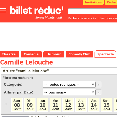
Invitations
Réduc
Bouton
menu
Sortez Maintenant!
principale
Recherche avancée
|
Les nouvea
Théâtre
Comédie
Humour
Comedy Club
Spectacle
Camille Lelouche
Artiste "camille lelouche"
Filtrer ma recherche
Catégorie:
Affiner par Date:
Sam.
Dim.
Lun.
Mar.
Mer.
Jeu.
Ven.
Sam.
«
08
09
10
11
12
13
14
15
Août
Août
Août
Août
Août
Août
Août
Août