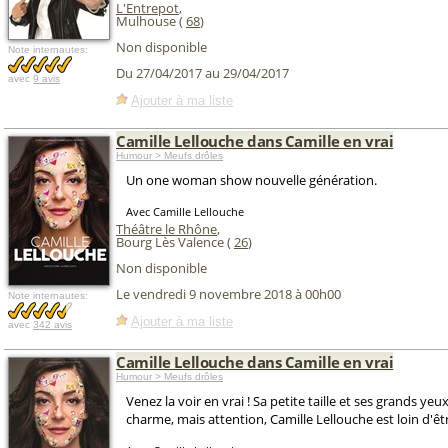
L'Entrepot
,
Mulhouse (
68
)
Non disponible
Note internautes:
Du 27/04/2017 au 29/04/2017
avec
9 avis
Ajouter à ma liste
Camille Lellouche dans Camille en vrai
Humour > Meufs drôles
Un one woman show nouvelle génération.
Avec Camille Lellouche
Théâtre le Rhône
,
Bourg Lès Valence (
26
)
Non disponible
Le vendredi 9 novembre 2018 à 00h00
Note internautes:
Ajouter à ma liste
avec
342 avis
Camille Lellouche dans Camille en vrai
Humour > Meufs drôles
Venez la voir en vrai ! Sa petite taille et ses grands yeu
charme, mais attention, Camille Lellouche est loin d'êt