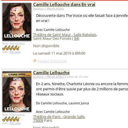
Camille Lellouche dans En vrai
Humour > Meufs drôles
Découverte dans The Voice où elle faisait face à Jennifer
en vrai !
Avec Camille Lellouche
Théâtre de Saint Maur - Salle Rabelais
,
Saint Maur Des Fossés (
94
)
Note internautes:
Non disponible
avec
342 avis
Le samedi 11 mai 2019 à 00h00
Ajouter à ma liste
Camille Lellouche
Humour > Meufs drôles
à partir de 12 ans
En 2 ans, Ninette, Charlotte Léonie ou encore la femm
ont permis d'être suivie par plus de 2 millions de pers
réseaux sociaux.
De Camille Lellouche, Laurent Junca
Avec Camille Lellouche
Note internautes:
Théâtre de Paris - Grande Salle
,
75009
Paris
avec
342 avis
Non disponible