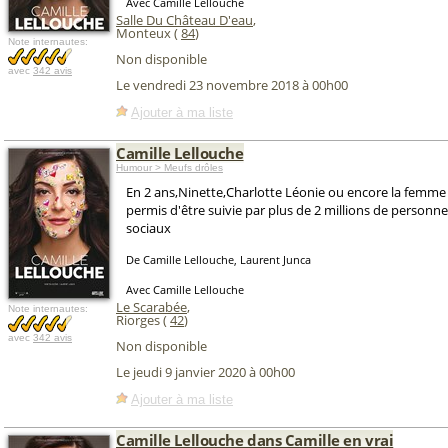
Avec Camille Lellouche
Salle Du Château D'eau
,
Monteux (
84
)
Note internautes:
Non disponible
avec
342 avis
Le vendredi 23 novembre 2018 à 00h00
Ajouter à ma liste
Camille Lellouche
Humour > Meufs drôles
En 2 ans,Ninette,Charlotte Léonie ou encore la femme
permis d'être suivie par plus de 2 millions de personne
sociaux
De Camille Lellouche, Laurent Junca
Avec Camille Lellouche
Le Scarabée
,
Note internautes:
Riorges (
42
)
avec
342 avis
Non disponible
Le jeudi 9 janvier 2020 à 00h00
Ajouter à ma liste
Camille Lellouche dans Camille en vrai