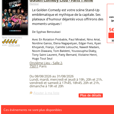
Golden Comedy Club - Paris 11eme
Humour
Le Golden Comedy est votre scène Stand-Up
emblématique et mythique de la capitale. Ses
con
plateaux d'humour déjantés vous offrirons des
(p
moments uniques !
5€
De Syphax Benoukaci
Note internautes:
Avec En Rotation Probable, Paul Mirabel, Nino Arial,
v
Nordine Ganso, Elena Nagapetyan, Edgar-Yves, Kyan
avec
2590 avis
Khojandi, Franjo, Camille Lelouche, Nawell Madani,
Noom Diawara, Tom Baldetti, Youssoupha Diaby,
Tony Saint Laurent, Patty Bernard, Violaine Henri,
Hugo Tout Seul
Onzième Lieu - Salle 2
,
75011
Paris
Du 08/08/2026 au 31/08/2026
Lundi, mardi, mercredi et jeudi à 19h, 20h et 21h,
vendredi et samedi à 17h45, 18h45, 20h et 21h,
dimanche à 19h et 20h
Ajouter à ma liste
Ces évènements ne sont plus disponibles