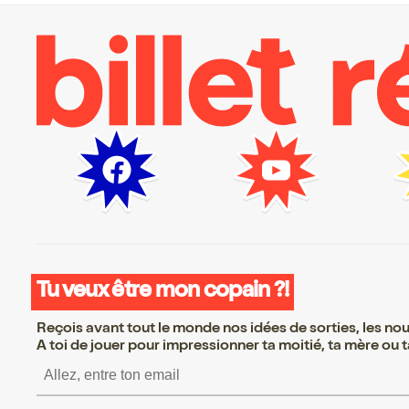
Tu veux être mon copain ?!
Reçois avant tout le monde nos idées de sorties, les nouv
A toi de jouer pour impressionner ta moitié, ta mère ou ta
S’inscrire S’inscrire S