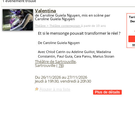
1 événement trouvé
Valentina
de Caroline Guiela Nguyen, mis en scène par
Tari
Caroline Guiela Nguyen
De
Théâtre > Théâtre contemporain
à partir de 10 ans
Et si le mensonge pouvait transformer le réel ?
De Caroline Guiela Nguyen
v
Avec Chloé Catrin ou Adeline Guillot, Madalina
Constantin, Paul Guta, Cara Parvu, Marius Stoian
Théâtre de Sartrouville
,
Sartrouville (
78
)
Du 26/11/2026 au 27/11/2026
Jeudi à 19h30, vendredi à 20h30
Ajouter à ma liste