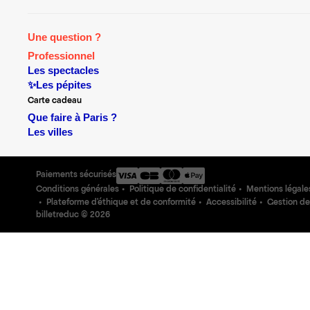
Une question ?
Professionnel
Les spectacles
✨Les pépites
Carte cadeau
Que faire à Paris ?
Les villes
Paiements sécurisés
Conditions générales
Politique de confidentialité
Mentions légale
Plateforme d'éthique et de conformité
Accessibilité
Gestion de
billetreduc ©
2026