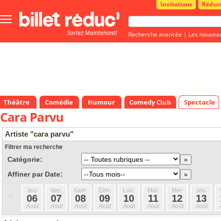
Invitations
Réduc
Bouton
menu
Sortez Maintenant!
principale
Recherche avancée
|
Les nouvea
Théâtre
Comédie
Humour
Comedy Club
Spectacle
Cara Parvu
Artiste "cara parvu"
Filtrer ma recherche
Catégorie:
Affiner par Date:
Jeu.
Ven.
Sam.
Dim.
Lun.
Mar.
Mer.
Jeu.
«
06
07
08
09
10
11
12
13
Août
Août
Août
Août
Août
Août
Août
Août