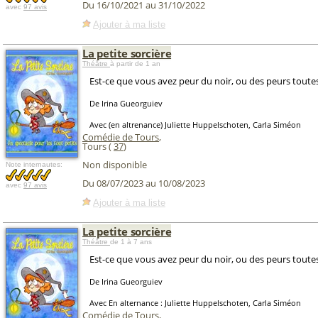
Du 16/10/2021 au 31/10/2022
avec
97 avis
Ajouter à ma liste
La petite sorcière
Théâtre
à partir de 1 an
Est-ce que vous avez peur du noir, ou des peurs toutes
De Irina Gueorguiev
Avec (en altrenance) Juliette Huppelschoten, Carla Siméon
Comédie de Tours
,
Tours (
37
)
Non disponible
Note internautes:
Du 08/07/2023 au 10/08/2023
avec
97 avis
Ajouter à ma liste
La petite sorcière
Théâtre
de 1 à 7 ans
Est-ce que vous avez peur du noir, ou des peurs toutes
De Irina Gueorguiev
Avec En alternance : Juliette Huppelschoten, Carla Siméon
Comédie de Tours
,