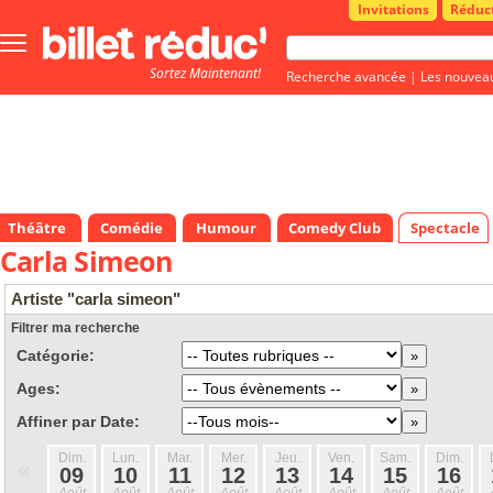
Invitations
Réduc
Bouton
menu
Sortez Maintenant!
principale
Recherche avancée
|
Les nouvea
Théâtre
Comédie
Humour
Comedy Club
Spectacle
Carla Simeon
Artiste "carla simeon"
Filtrer ma recherche
Catégorie:
Ages:
Affiner par Date:
Dim.
Lun.
Mar.
Mer.
Jeu.
Ven.
Sam.
Dim.
«
09
10
11
12
13
14
15
16