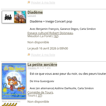
Ajouter à ma liste
Diadème
Concert
Diadème + Ineige Concert pop
Avec Benjamin François, Garance Degos, Carla Siméon
Espace culturel Robert Doisneau
,
Meudon La Foret (
92
)
Non disponible
Le jeudi 16 avril 2026 à 00h00
Ajouter à ma liste
La petite sorcière
Théâtre
de 1 à 7 ans
Est-ce que vous avez peur du noir, ou des peurs toutes
De Irina Gueorguiev
Avec (en alternance) Azéline Darfeuille, Carla Siméon
Comédie de Tours
,
Tours (
37
)
Non disponible
Note internautes: