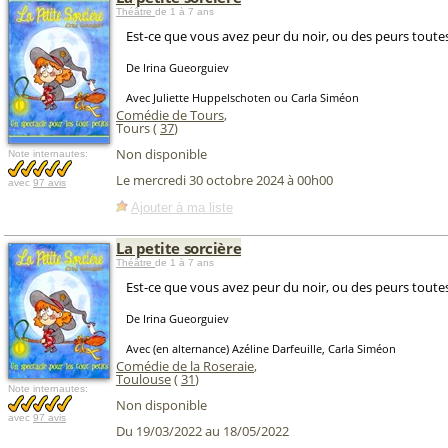
Théâtre
de 1 à 7 ans
Est-ce que vous avez peur du noir, ou des peurs toutes
De Irina Gueorguiev
Avec Juliette Huppelschoten ou Carla Siméon
Comédie de Tours
,
Tours (
37
)
Non disponible
Note internautes:
Le mercredi 30 octobre 2024 à 00h00
avec
97 avis
Ajouter à ma liste
La petite sorcière
Théâtre
de 1 à 7 ans
Est-ce que vous avez peur du noir, ou des peurs toutes
De Irina Gueorguiev
Avec (en alternance) Azéline Darfeuille, Carla Siméon
Comédie de la Roseraie
,
Toulouse
(
31
)
Note internautes:
Non disponible
avec
97 avis
Du 19/03/2022 au 18/05/2022