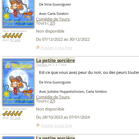
De Irina Gueorguiev
Avec Carla Siméon
Comédie de Tours
,
Tours (
37
)
Non disponible
Note internautes:
Du 07/12/2022 au 30/12/2022
avec
97 avis
Ajouter à ma liste
La petite sorcière
Théâtre
de 1 à 7 ans
Est-ce que vous avez peur du noir, ou des peurs toutes
De Irina Gueorguiev
Avec Juliette Huppelschoten, Carla Siméon
Comédie de Tours
,
Tours (
37
)
Non disponible
Note internautes:
Du 28/10/2023 au 07/01/2024
avec
97 avis
Ajouter à ma liste
La petite sorcière