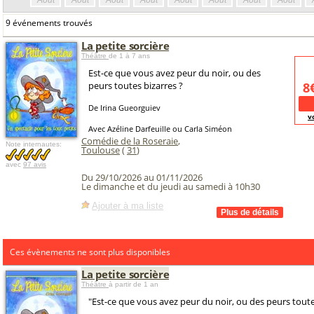
Août
Août
Août
Août
Août
Août
Août
Août
9 événements trouvés
La petite sorcière
Théâtre
de 1 à 7 ans
Est-ce que vous avez peur du noir, ou des
peurs toutes bizarres ?
8
De Irina Gueorguiev
v
Avec Azéline Darfeuille ou Carla Siméon
Comédie de la Roseraie
,
Note internautes:
Toulouse
(
31
)
avec
97 avis
Du 29/10/2026 au 01/11/2026
Le dimanche et du jeudi au samedi à 10h30
Ajouter à ma liste
Ces évènements ne sont plus disponibles
La petite sorcière
Théâtre
à partir de 1 an
"Est-ce que vous avez peur du noir, ou des peurs toute