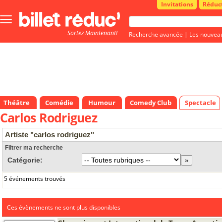
Invitations
Réduc
Bouton
menu
Sortez Maintenant!
principale
Recherche avancée
|
Les nouvea
Théâtre
Comédie
Humour
Comedy Club
Spectacle
Carlos Rodriguez
Artiste "carlos rodriguez"
Filtrer ma recherche
Catégorie:
5 événements trouvés
Ces évènements ne sont plus disponibles