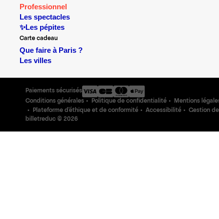
Professionnel
Les spectacles
✨Les pépites
Carte cadeau
Que faire à Paris ?
Les villes
Paiements sécurisés
Conditions générales
Politique de confidentialité
Mentions légale
Plateforme d'éthique et de conformité
Accessibilité
Gestion de
billetreduc ©
2026