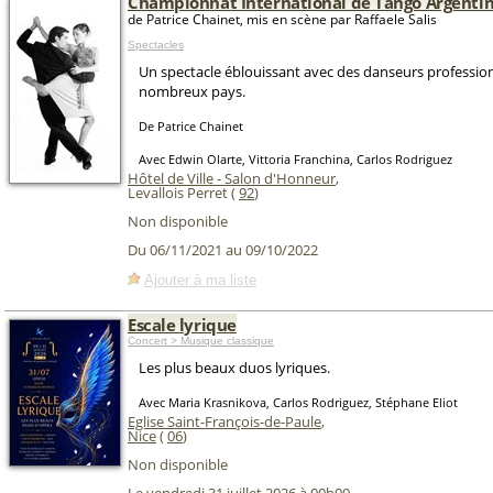
Championnat International de Tango Argenti
de Patrice Chainet, mis en scène par Raffaele Salis
Spectacles
Un spectacle éblouissant avec des danseurs professio
nombreux pays.
De Patrice Chainet
Avec Edwin Olarte, Vittoria Franchina, Carlos Rodriguez
Hôtel de Ville - Salon d'Honneur
,
Levallois Perret (
92
)
Non disponible
Du 06/11/2021 au 09/10/2022
Ajouter à ma liste
Escale lyrique
Concert > Musique classique
Les plus beaux duos lyriques.
Avec Maria Krasnikova, Carlos Rodriguez, Stéphane Eliot
Eglise Saint-François-de-Paule
,
Nice
(
06
)
Non disponible