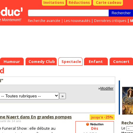
Invitations
Réductions
Carte cadeau
z Maintenant!
Recherche avancée
|
Les nouveautés
|
Dernières critiques
|
M
Humour
Comedy Club
Spectacle
Enfant
Concert
rd
d"
»
Modifier
ne Naert dans En grandes pompes
-25%
jusqu'à
partir de 14 ans
Rech
 Funeral Show : elle débute au
Le
Dès