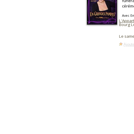
funéra
cérém
Avec E
L'Appart
Bourg L
Le same
Ajoute