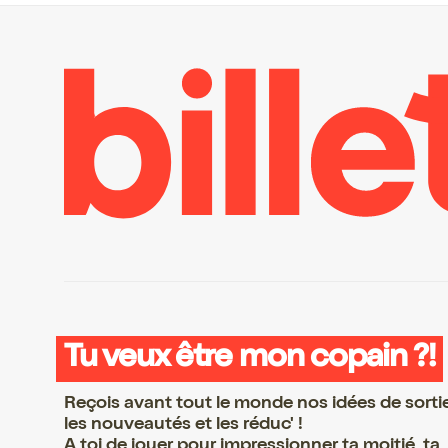
Tu veux être mon copain ?!
Reçois avant tout le monde nos idées de sorti
les nouveautés et les réduc' !
A toi de jouer pour impressionner ta moitié, ta