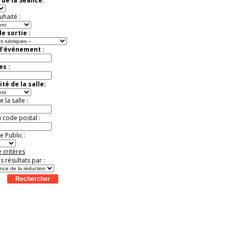
 de la Séance:
Extraordinaire
Activité à vivre !
uhaité :
Promo exclusive ! .
Jusqu'à -13%
e sortie :
 d'événement :
es :
té de la salle:
la salle :
u code postal :
 Public :
 critères
es résultats par :