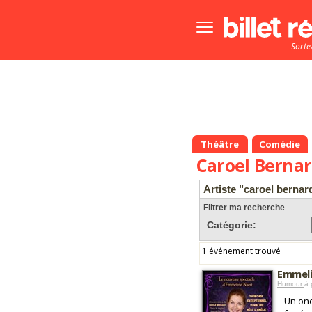
Bouton
menu
Sorte
principale
Théâtre
Comédie
Caroel Berna
Artiste "caroel bernar
Filtrer ma recherche
Catégorie:
1 événement trouvé
Emmeli
Humour
à 
Un one