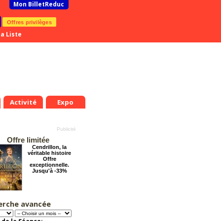
Mon BilletReduc
Offres privilèges
a Liste
Activité
Expo
Offre limitée
Cendrillon, la
véritable histoire
Offre
exceptionnelle.
Jusqu'à -33%
erche avancée
Le Grand Hôtel des
Rêves présente :
Jules Verne, Le
Voyage