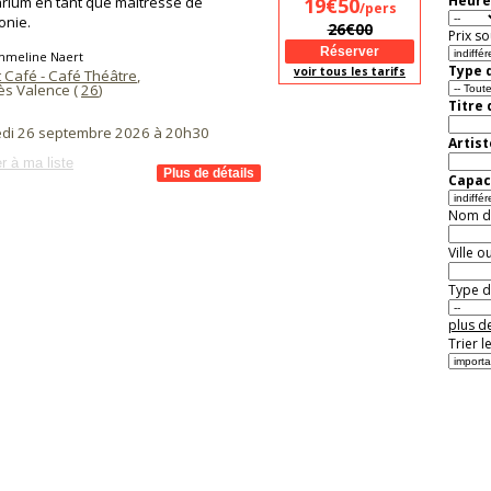
Heure
rium en tant que maîtresse de
19€50
/pers
onie.
26€00
Prix so
mmeline Naert
Type d
voir tous les tarifs
 Café - Café Théâtre
,
ès Valence (
26
)
Titre
di 26 septembre 2026 à 20h30
Artist
r à ma liste
Capaci
Nom de 
Ville o
Type de
plus de
Trier l