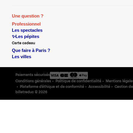
Une question ?
Professionnel
Les spectacles
✨Les pépites
Carte cadeau
Que faire à Paris ?
Les villes
Paiements sécurisés
Conditions générales
Politique de confidentialité
Mentions légale
Plateforme d'éthique et de conformité
Accessibilité
Gestion de
billetreduc ©
2026