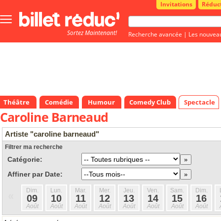
Invitations
Réduc
Bouton
menu
Sortez Maintenant!
principale
Recherche avancée
|
Les nouvea
Théâtre
Comédie
Humour
Comedy Club
Spectacle
Caroline Barneaud
Artiste "caroline barneaud"
Filtrer ma recherche
Catégorie:
Affiner par Date:
Dim.
Lun.
Mar.
Mer.
Jeu.
Ven.
Sam.
Dim.
«
09
10
11
12
13
14
15
16
Août
Août
Août
Août
Août
Août
Août
Août