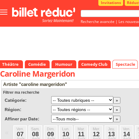
Invitations
Réduc
Bouton
menu
Sortez Maintenant!
principale
Recherche avancée
|
Les nouvea
Théâtre
Comédie
Humour
Comedy Club
Spectacle
Caroline Margeridon
Artiste "caroline margeridon"
Filtrer ma recherche
Catégorie:
Région:
Affiner par Date:
Ven.
Sam.
Dim.
Lun.
Mar.
Mer.
Jeu.
Ven.
«
07
08
09
10
11
12
13
14