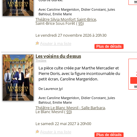
v
Avec Caroline Margeridon, Didier Constant, Jules
Bahloul, Emilie Marie
Théâtre Silvia Monfort Saint-Brice
,
Saint-Brice Sous Forêt (
95
)
Le vendredi 27 novembre 2026 à 20h30
Ajouter à ma liste
Les voisins du dessus
Théâtre
La pièce culte créée par Marthe Mercadier et
Pierre Doris, avec la figure incontournable du
petit écran, Caroline Margeridon.
v
De Laurence Jyl
Avec Caroline Margeridon, Didier Constant, Jules
Bahloul, Emilie Marie
Théâtre Le Blanc Mesnil - Salle Barbara
,
Le Blanc Mesnil (
93
)
Le samedi 22 mai 2027 à 20h00
Ajouter à ma liste