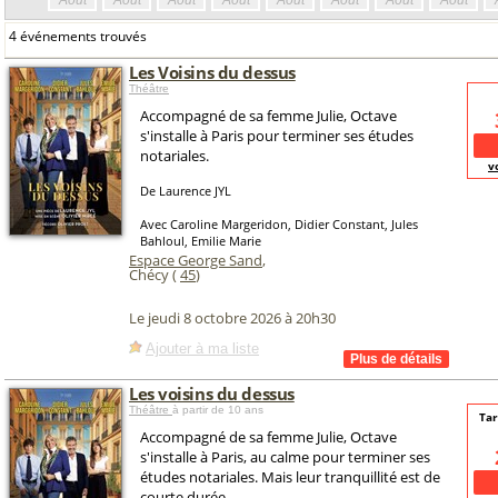
Août
Août
Août
Août
Août
Août
Août
Août
4 événements trouvés
Les Voisins du dessus
Théâtre
Accompagné de sa femme Julie, Octave
s'installe à Paris pour terminer ses études
notariales.
v
De Laurence JYL
Avec Caroline Margeridon, Didier Constant, Jules
Bahloul, Emilie Marie
Espace George Sand
,
Chécy (
45
)
Le jeudi 8 octobre 2026 à 20h30
Ajouter à ma liste
Les voisins du dessus
Théâtre
à partir de 10 ans
Tar
Accompagné de sa femme Julie, Octave
s'installe à Paris, au calme pour terminer ses
études notariales. Mais leur tranquillité est de
courte durée.