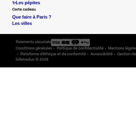
✨Les pépites
Carte cadeau
Que faire à Paris ?
Les villes
Paiements sécurisés
Conditions générales
Politique de confidentialité
Mentions légale
Plateforme d'éthique et de conformité
Accessibilité
Gestion de
billetreduc ©
2026