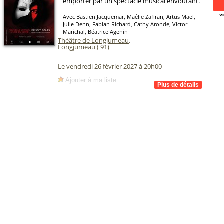
emporter par un spectacle musical envoûtant.
v
Avec Bastien Jacquemar, Maélie Zaffran, Artus Maël,
Julie Denn, Fabian Richard, Cathy Aronde, Victor
Marichal, Béatrice Agenin
Théâtre de Longjumeau
,
Longjumeau (
91
)
Le vendredi 26 février 2027 à 20h00
Ajouter à ma liste