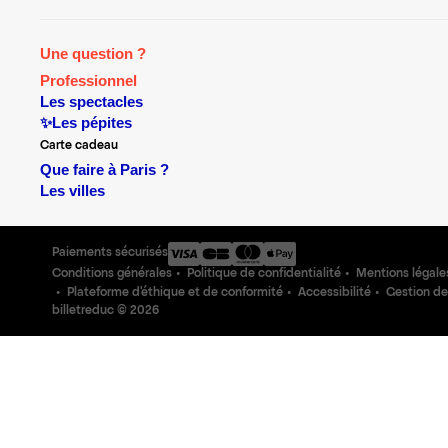
Une question ?
Professionnel
Les spectacles
✨Les pépites
Carte cadeau
Que faire à Paris ?
Les villes
Paiements sécurisés
Conditions générales
Politique de confidentialité
Mentions légale
Plateforme d'éthique et de conformité
Accessibilité
Gestion de
billetreduc ©
2026