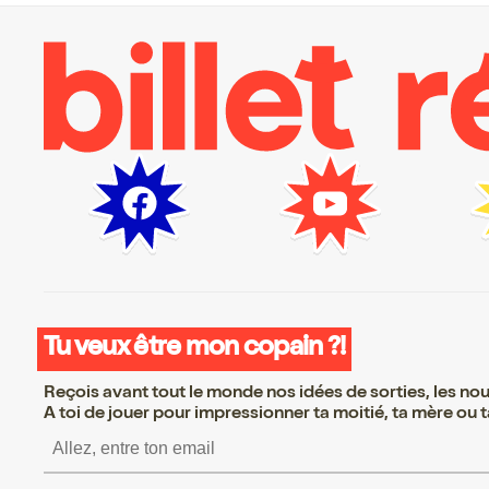
Tu veux être mon copain ?!
Reçois avant tout le monde nos idées de sorties, les nouv
A toi de jouer pour impressionner ta moitié, ta mère ou ta
S’inscrire S’inscrire S’