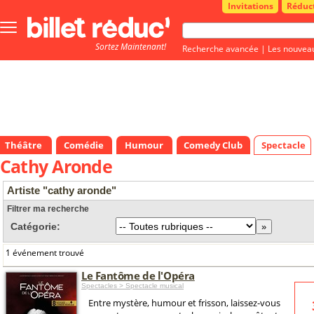
Invitations
Réduc
Bouton
menu
Sortez Maintenant!
principale
Recherche avancée
|
Les nouvea
Théâtre
Comédie
Humour
Comedy Club
Spectacle
Cathy Aronde
Artiste "cathy aronde"
Filtrer ma recherche
Catégorie:
1 événement trouvé
Le Fantôme de l'Opéra
Spectacles > Spectacle musical
Entre mystère, humour et frisson, laissez-vous