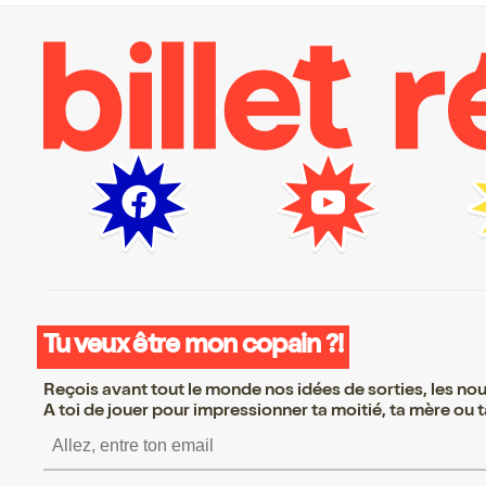
Tu veux être mon copain ?!
Reçois avant tout le monde nos idées de sorties, les nouv
A toi de jouer pour impressionner ta moitié, ta mère ou ta
S’inscrire S’inscrire S’