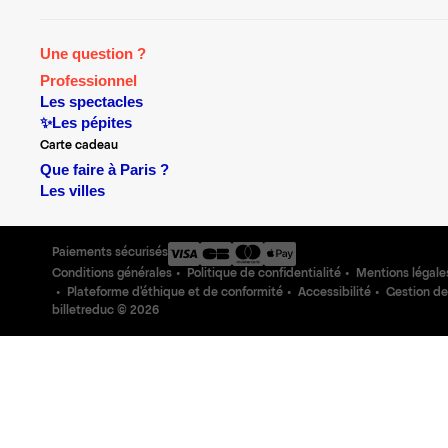
Une question ?
Professionnel
Les spectacles
✨Les pépites
Carte cadeau
Que faire à Paris ?
Les villes
Paiements sécurisés
Conditions générales
Politique de confidentialité
Mentions légale
Plateforme d'éthique et de conformité
Accessibilité
Gestion de
billetreduc ©
2026