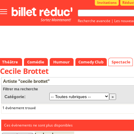
Invitations
Réduc
Bouton
menu
Sortez Maintenant!
principale
Recherche avancée
|
Les nouvea
Théâtre
Comédie
Humour
Comedy Club
Spectacle
Cecile Brottet
Artiste "cecile brottet"
Filtrer ma recherche
Catégorie:
1 événement trouvé
Ces évènements ne sont plus disponibles