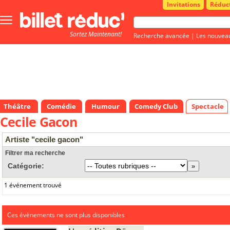
Invitations
Réduc
Bouton
menu
Sortez Maintenant!
principale
Recherche avancée
|
Les nouvea
Théâtre
Comédie
Humour
Comedy Club
Spectacle
Cecile Gacon
Artiste "cecile gacon"
Filtrer ma recherche
Catégorie:
1 événement trouvé
Ces évènements ne sont plus disponibles