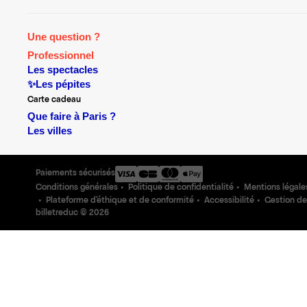
Une question ?
Professionnel
Les spectacles
✨Les pépites
Carte cadeau
Que faire à Paris ?
Les villes
Paiements sécurisés
Conditions générales
Politique de confidentialité
Mentions légale
Plateforme d'éthique et de conformité
Accessibilité
Gestion de
billetreduc ©
2026