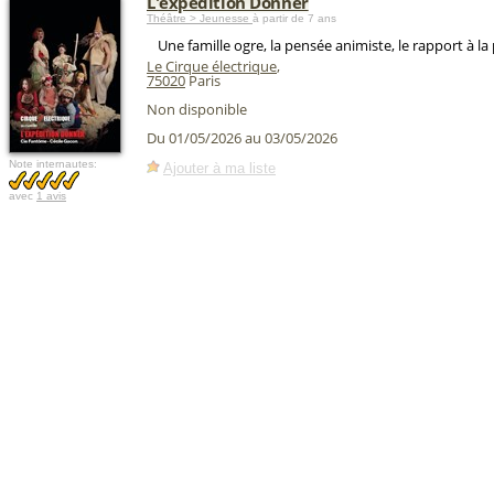
L'expédition Dönner
Théâtre > Jeunesse
à partir de 7 ans
Une famille ogre, la pensée animiste, le rapport à la p
Le Cirque électrique
,
75020
Paris
Non disponible
Du 01/05/2026 au 03/05/2026
Note internautes:
Ajouter à ma liste
avec
1 avis