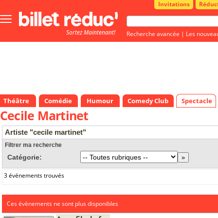
Invitations
Réduc
Bouton
menu
Sortez Maintenant!
principale
Recherche avancée
|
Les nouvea
Théâtre
Comédie
Humour
Comedy Club
Spectacle
Cecile Martinet
Artiste "cecile martinet"
Filtrer ma recherche
Catégorie:
3 événements trouvés
Ces évènements ne sont plus disponibles