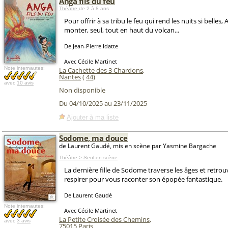
Anga fils du feu
Théâtre
de 2 à 8 ans
Pour offrir à sa tribu le feu qui rend les nuits si belles
monter, seul, tout en haut du volcan...
De Jean-Pierre Idatte
Avec Cécile Martinet
Note internautes:
La Cachette des 3 Chardons
,
Nantes
(
44
)
avec
10 avis
Non disponible
Du 04/10/2025 au 23/11/2025
Ajouter à ma liste
Sodome, ma douce
de Laurent Gaudé, mis en scène par Yasmine Bargache
Théâtre > Seul en scène
La dernière fille de Sodome traverse les âges et retrouv
respirer pour vous raconter son épopée fantastique.
De Laurent Gaudé
Note internautes:
Avec Cécile Martinet
La Petite Croisée des Chemins
,
avec
3 avis
75015
Paris