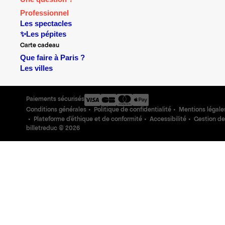
Professionnel
Les spectacles
✨Les pépites
Carte cadeau
Que faire à Paris ?
Les villes
Paiements sécurisés
Conditions générales
Politique de confidentialité
Mentions légale
Plateforme d'éthique et de conformité
Accessibilité
Gestion de
billetreduc ©
2026