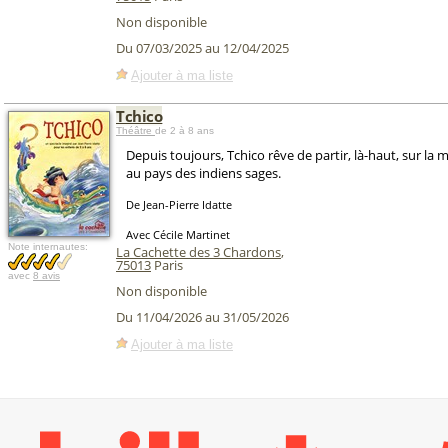
Non disponible
Du 07/03/2025 au 12/04/2025
Ajouter à ma liste
Tchico
Théâtre
de 2 à 8 ans
Depuis toujours, Tchico rêve de partir, là-haut, sur la
au pays des indiens sages.
De Jean-Pierre Idatte
Avec Cécile Martinet
Note internautes:
La Cachette des 3 Chardons
,
75013
Paris
avec
8 avis
Non disponible
Du 11/04/2026 au 31/05/2026
Ajouter à ma liste