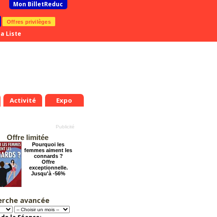
Mon BilletReduc
Offres privilèges
a Liste
Activité
Expo
Offre limitée
Pourquoi les
femmes aiment les
connards ?
Offre
exceptionnelle.
Jusqu'à -56%
erche avancée
Le Grand Hôtel des
Rêves présente :
Jules Verne, Le
Voyage