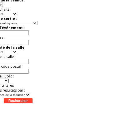
de la Séance:
Extraordinaire
Activité à vivre !
uhaité :
Promo exclusive ! .
Jusqu'à -13%
e sortie :
d'événement :
es :
té de la salle:
la salle :
u code postal :
 Public :
 critères
es résultats par :