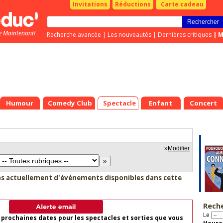
Invitations
Réductions
Carte cadeau
z Maintenant!
Recherche avancée
|
Les nouveautés
|
Dernières critiques
|
M
Humour
Comedy Club
Spectacle
Enfant
Concert
»
Modifier
as actuellement d'événements disponibles dans cette
Rech
Le
 prochaines dates pour les spectacles et sorties que vous