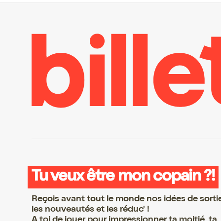
Tu veux être mon copain ?!
Reçois avant tout le monde nos idées de sorti
les nouveautés et les réduc' !
A toi de jouer pour impressionner ta moitié, ta