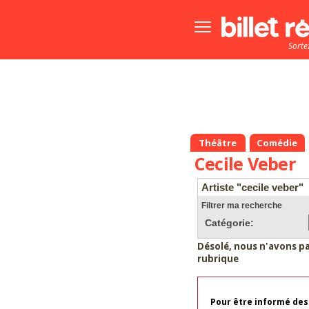
Bouton
menu
Sorte
principale
Théâtre
Comédie
Cecile Veber
Artiste "cecile veber"
Filtrer ma recherche
Catégorie:
Désolé, nous n'avons p
rubrique
Pour être informé des