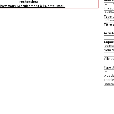
Heure 
recherchez
rivez-vous Gratuitement à l'Alerte Email.
Prix so
Type d
Titre 
Artist
Capaci
Nom de 
Ville o
Type de
plus de
Trier l