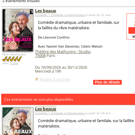
2 événements trouvés
Les beaux
Comédie > Comédie contemporaine
à partir de 12 ans
Comédie dramatique, urbaine et familiale, sur
la faillite du rêve matérialiste.
v
De Léonore Confino
Avec Yasmin Van Deventer, Cédric Welsch
Théâtre des Mathurins - Studio
,
Note internautes:
75008
Paris
avec
5 avis
Du 16/09/2026 au 30/12/2026
Mercredi à 19h
Ajouter à ma liste
Ces évènements ne sont plus disponibles
Les beaux
Comédie > Comédie contemporaine
à partir de 16 ans
Comédie dramatique, urbaine et familale, sur la faillite
matérialiste.