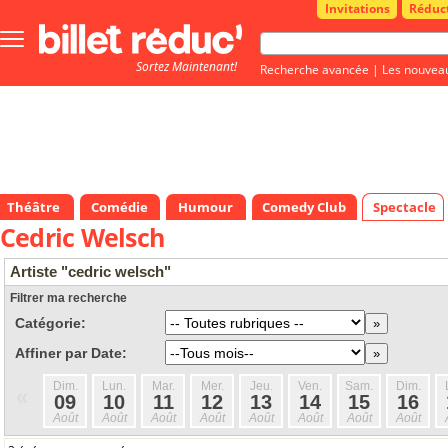
Invitations
Réduc
Bouton
menu
Sortez Maintenant!
principale
Recherche avancée
|
Les nouvea
Théâtre
Comédie
Humour
Comedy Club
Spectacle
Cedric Welsch
Artiste "cedric welsch"
Filtrer ma recherche
Catégorie:
Affiner par Date:
Dim.
Lun.
Mar.
Mer.
Jeu.
Ven.
Sam.
Dim.
«
09
10
11
12
13
14
15
16
Août
Août
Août
Août
Août
Août
Août
Août