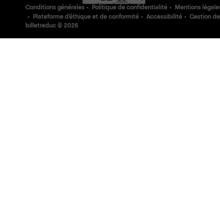
Conditions générales
Politique de confidentialité
Mentions légale
Plateforme d'éthique et de conformité
Accessibilité
Gestion de
billetreduc ©
2026