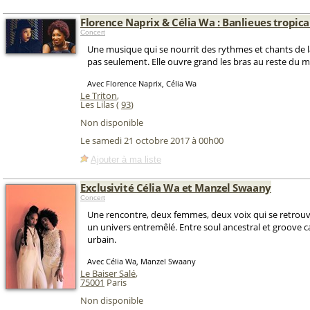
Florence Naprix & Célia Wa : Banlieues tropica
Concert
Une musique qui se nourrit des rythmes et chants de l
pas seulement. Elle ouvre grand les bras au reste du 
Avec Florence Naprix, Célia Wa
Le Triton
,
Les Lilas (
93
)
Non disponible
Le samedi 21 octobre 2017 à 00h00
Ajouter à ma liste
Exclusivité Célia Wa et Manzel Swaany
Concert
Une rencontre, deux femmes, deux voix qui se retrouv
un univers entremêlé. Entre soul ancestral et groove c
urbain.
Avec Célia Wa, Manzel Swaany
Le Baiser Salé
,
75001
Paris
Non disponible