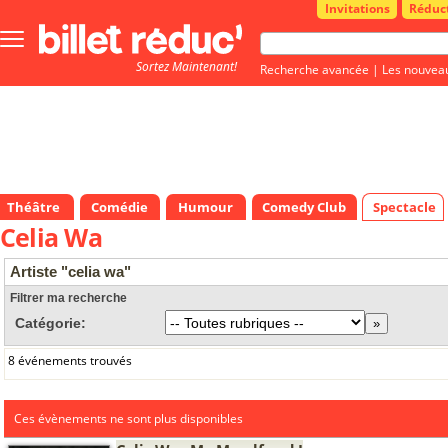
Invitations
Réduc
Bouton
menu
Sortez Maintenant!
principale
Recherche avancée
|
Les nouvea
Théâtre
Comédie
Humour
Comedy Club
Spectacle
Celia Wa
Artiste "celia wa"
Filtrer ma recherche
Catégorie:
8 événements trouvés
Ces évènements ne sont plus disponibles