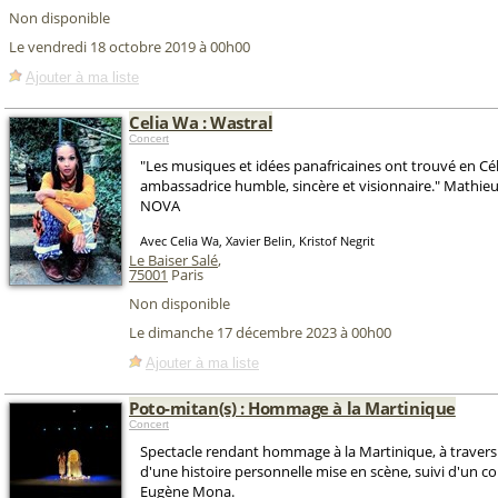
Non disponible
Le vendredi 18 octobre 2019 à 00h00
Ajouter à ma liste
Celia Wa : Wastral
Concert
"Les musiques et idées panafricaines ont trouvé en Cé
ambassadrice humble, sincère et visionnaire." Mathie
NOVA
Avec Celia Wa, Xavier Belin, Kristof Negrit
Le Baiser Salé
,
75001
Paris
Non disponible
Le dimanche 17 décembre 2023 à 00h00
Ajouter à ma liste
Poto-mitan(s) : Hommage à la Martinique
Concert
Spectacle rendant hommage à la Martinique, à travers
d'une histoire personnelle mise en scène, suivi d'un co
Eugène Mona.