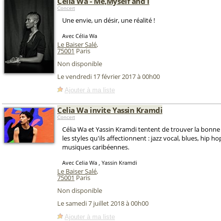
Celia Wa - Me,Myself and I
Concert
Une envie, un désir, une réalité !
Avec Célia Wa
Le Baiser Salé
,
75001
Paris
Non disponible
Le vendredi 17 février 2017 à 00h00
Ajouter à ma liste
Celia Wa invite Yassin Kramdi
Concert
Célia Wa et Yassin Kramdi tentent de trouver la bonne
les styles qu'ils affectionnent : jazz vocal, blues, hip ho
musiques caribéennes.
Avec Celia Wa , Yassin Kramdi
Le Baiser Salé
,
75001
Paris
Non disponible
Le samedi 7 juillet 2018 à 00h00
Ajouter à ma liste