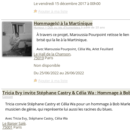
Le vendredi 15 décembre 2017 à 00h00
Ajouter à ma liste
Hommage(s) à la Martinique
Humour > Duo ou trio d’humoristes
à partir de 10 ans
À travers ce projet, Maroussia Pourpoint retisse le lie
brisé qui la lie à la Martinique.
Avec Maroussia Pourpoint, Célia Wa, Arlet Feuillard
Le Hall de la Chanson
,
75019
Paris
Non disponible
Du 25/06/2022 au 26/06/2022
Ajouter à ma liste
Tricia Evy invite Stéphane Castry & Célia Wa : Hommage à Bo
Concert
Tricia convie Stéphane Castry et Célia Wa pour un hommage à Bob Marle
musicien de génie, qui représente lui aussi les racines du blues.
Avec Tricia Evy, Stéphane Castry, Célia Wa
Le Baiser Salé
,
75001
Paris