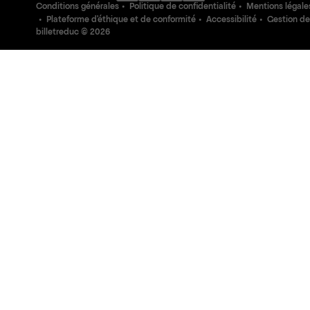
Conditions générales
Politique de confidentialité
Mentions légale
Plateforme d'éthique et de conformité
Accessibilité
Gestion de
billetreduc ©
2026