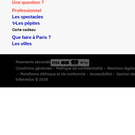
Une question ?
Professionnel
Les spectacles
✨Les pépites
Carte cadeau
Que faire à Paris ?
Les villes
Paiements sécurisés
Conditions générales
Politique de confidentialité
Mentions légale
Plateforme d'éthique et de conformité
Accessibilité
Gestion de
billetreduc ©
2026