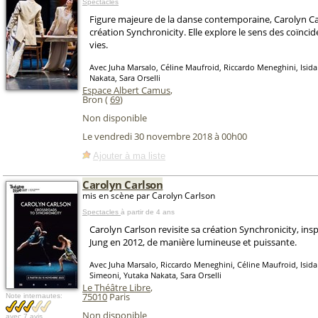
Spectacles
Figure majeure de la danse contemporaine, Carolyn Car
création Synchronicity. Elle explore le sens des coïnc
vies.
Avec Juha Marsalo, Céline Maufroid, Riccardo Meneghini, Isida
Nakata, Sara Orselli
Espace Albert Camus
,
Bron (
69
)
Non disponible
Le vendredi 30 novembre 2018 à 00h00
Ajouter à ma liste
Carolyn Carlson
mis en scène par Carolyn Carlson
Spectacles
à partir de 4 ans
Carolyn Carlson revisite sa création Synchronicity, insp
Jung en 2012, de manière lumineuse et puissante.
Avec Juha Marsalo, Riccardo Meneghini, Céline Maufroid, Isida
Simeoni, Yutaka Nakata, Sara Orselli
Le Théâtre Libre
,
75010
Paris
Note internautes:
Non disponible
avec
7 avis