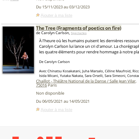
Du 15/11/2023 au 03/12/2023
Ajouter à ma liste
The Tree (Fragments of poetics on fire)
de Carolyn Carlson,
Spectacles
À l'heure où les humains puisent les dernières ressourc
Carolyn Carlson lui lance un cri d'amour. La chorégra
les quatre éléments pour rendre hommage à notre pla
De Carolyn Carlson
Avec Chinatsu Kosakatani, Juha Marsalo, Céline Maufroid, Ric
Isida Micani, Yutaka Nakata, Sara Orselli, Sara Simeoni, Const
Chaillot - Théâtre National de la Danse / Salle Jean Vilar
,
75016
Paris
Non disponible
Du 06/05/2021 au 14/05/2021
Ajouter à ma liste