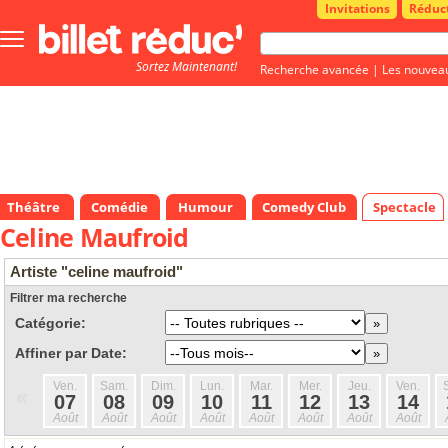
Invitations
Réduc
Bouton
menu
Sortez Maintenant!
principale
Recherche avancée
|
Les nouvea
Théâtre
Comédie
Humour
Comedy Club
Spectacle
Celine Maufroid
Artiste "celine maufroid"
Filtrer ma recherche
Catégorie:
Affiner par Date:
Ven.
Sam.
Dim.
Lun.
Mar.
Mer.
Jeu.
Ven.
«
07
08
09
10
11
12
13
14
Août
Août
Août
Août
Août
Août
Août
Août