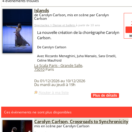
4 événements trouvés
Islands
de Carolyn Carlson, mis en scène par Carolyn
Carlson
Spectacles > Danse et ballets
à partir de 10 ans
La nouvelle création de la chorégraphe Carolyn
v
Carlson.
De Carolyn Carlson
Avec Riccardo Meneghini, Juha Marsalo, Sara Orselli,
Celine Maufroid
La Scala Paris - Grande Salle
,
75010
Paris
Du 01/12/2026 au 10/12/2026
Du mardi au jeudi à 19h
Ajouter à ma liste
Ces évènements ne sont plus disponibles
Carolyn Carlson, Crossroads to Synchronicity
mis en scène par Carolyn Carlson