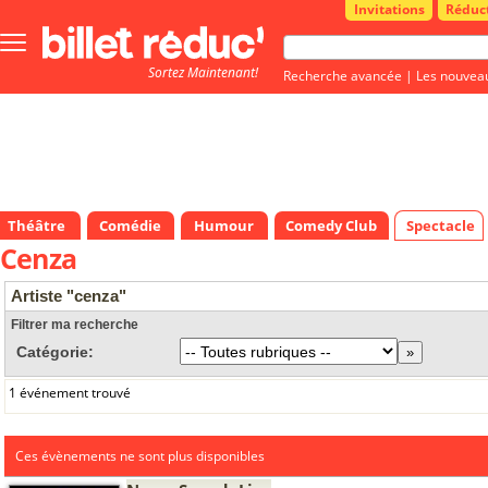
Invitations
Réduc
Bouton
menu
Sortez Maintenant!
principale
Recherche avancée
|
Les nouvea
Théâtre
Comédie
Humour
Comedy Club
Spectacle
Cenza
Artiste "cenza"
Filtrer ma recherche
Catégorie:
1 événement trouvé
Ces évènements ne sont plus disponibles