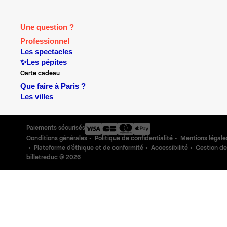
Une question ?
Professionnel
Les spectacles
✨Les pépites
Carte cadeau
Que faire à Paris ?
Les villes
Paiements sécurisés
Conditions générales
Politique de confidentialité
Mentions légale
Plateforme d'éthique et de conformité
Accessibilité
Gestion de
billetreduc ©
2026