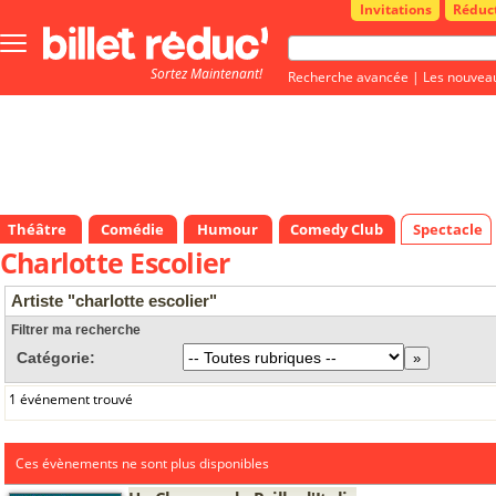
Invitations
Réduc
Bouton
menu
Sortez Maintenant!
principale
Recherche avancée
|
Les nouvea
Théâtre
Comédie
Humour
Comedy Club
Spectacle
Charlotte Escolier
Artiste "charlotte escolier"
Filtrer ma recherche
Catégorie:
1 événement trouvé
Ces évènements ne sont plus disponibles