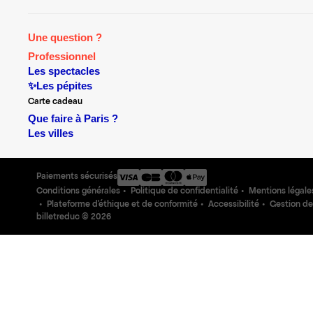
Une question ?
Professionnel
Les spectacles
✨Les pépites
Carte cadeau
Que faire à Paris ?
Les villes
Paiements sécurisés
Conditions générales
Politique de confidentialité
Mentions légale
Plateforme d'éthique et de conformité
Accessibilité
Gestion de
billetreduc ©
2026