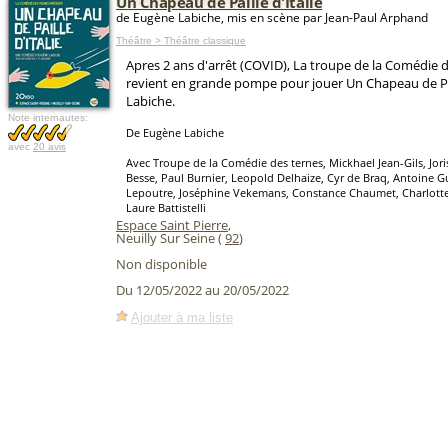
Un Chapeau de Paille d'Italie
de Eugène Labiche, mis en scène par Jean-Paul Arphand
Théâtre > Théâtre classique
Apres 2 ans d'arrêt (COVID), La troupe de la Comédie 
revient en grande pompe pour jouer Un Chapeau de Pail
Labiche.
Note internautes:
De Eugène Labiche
avec
20 avis
Avec Troupe de la Comédie des ternes, Mickhael Jean-Gils, Joris
Besse, Paul Burnier, Leopold Delhaize, Cyr de Braq, Antoine G
Lepoutre, Joséphine Vekemans, Constance Chaumet, Charlotte 
Laure Battistelli
Espace Saint Pierre
,
Neuilly Sur Seine (
92
)
Non disponible
Du 12/05/2022 au 20/05/2022
Ajouter à ma liste