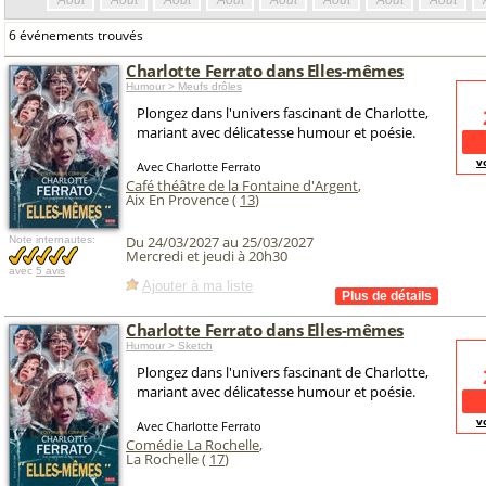
Août
Août
Août
Août
Août
Août
Août
Août
6 événements trouvés
Charlotte Ferrato dans Elles-mêmes
Humour > Meufs drôles
Plongez dans l'univers fascinant de Charlotte,
mariant avec délicatesse humour et poésie.
v
Avec Charlotte Ferrato
Café théâtre de la Fontaine d'Argent
,
Aix En Provence (
13
)
Du 24/03/2027 au 25/03/2027
Note internautes:
Mercredi et jeudi à 20h30
avec
5 avis
Ajouter à ma liste
Charlotte Ferrato dans Elles-mêmes
Humour > Sketch
Plongez dans l'univers fascinant de Charlotte,
mariant avec délicatesse humour et poésie.
v
Avec Charlotte Ferrato
Comédie La Rochelle
,
La Rochelle (
17
)