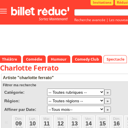
Invitations
Réduc
Bouton
menu
Sortez Maintenant!
principale
Recherche avancée
|
Les nouvea
Théâtre
Comédie
Humour
Comedy Club
Spectacle
Charlotte Ferrato
Artiste "charlotte ferrato"
Filtrer ma recherche
Catégorie:
Région:
Affiner par Date:
Dim.
Lun.
Mar.
Mer.
Jeu.
Ven.
Sam.
Dim.
«
09
10
11
12
13
14
15
16