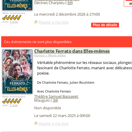
Décines Charpieu (
69
)
v
Note internautes:
Le mercredi 2 décembre 2026 à 21h00
Ajouter à ma liste
avec
5 avis
Ces évènements ne sont plus disponibles
Charlotte Ferrato dans Elles-mêmes
Humour > Meufs drôles
Véritable phénomène sur les réseaux sociaux, plongez 
fascinant de Charlotte Ferrato, mariant avec délicate
poésie.
De Charlotte Ferrato, Julien Bouhitem
Avec Charlotte Ferrato
Théâtre Samuel Bassaget
,
Note internautes:
Mauguio (
34
)
avec
5 avis
Non disponible
Le samedi 22 mars 2025 à 00h00
Ajouter à ma liste