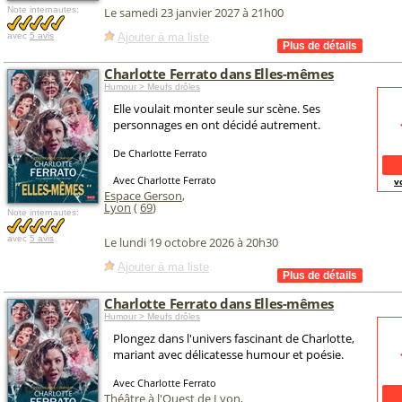
Note internautes:
Le samedi 23 janvier 2027 à 21h00
Ajouter à ma liste
avec
5 avis
Charlotte Ferrato dans Elles-mêmes
Humour > Meufs drôles
Elle voulait monter seule sur scène. Ses
personnages en ont décidé autrement.
De Charlotte Ferrato
Avec Charlotte Ferrato
v
Espace Gerson
,
Lyon
(
69
)
Note internautes:
avec
5 avis
Le lundi 19 octobre 2026 à 20h30
Ajouter à ma liste
Charlotte Ferrato dans Elles-mêmes
Humour > Meufs drôles
Plongez dans l'univers fascinant de Charlotte,
mariant avec délicatesse humour et poésie.
Avec Charlotte Ferrato
Théâtre à l'Ouest de Lyon
,