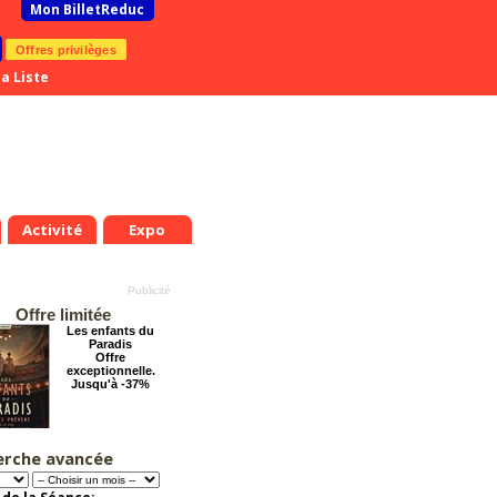
Mon BilletReduc
Offres privilèges
a Liste
Activité
Expo
Offre limitée
Les enfants du
Paradis
Offre
exceptionnelle.
Jusqu'à -37%
erche avancée
La véritable histoire
du Père Noël
Offre
exceptionnelle.