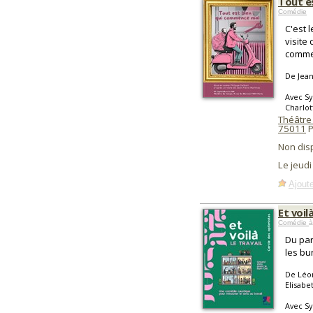
Tout e
Comédie
C'est 
visite
comme
De Jean
Avec Sy
Charlot
Théâtre
75011
P
Non dis
Le jeud
Ajoute
Et voilà
Comédie
à
Du par
les bu
De Léon
Elisabe
Avec Sy