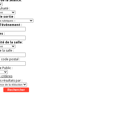
de la Séance:
Jusqu'à -13%
uhaité :
e sortie :
d'événement :
es :
té de la salle:
la salle :
u code postal :
 Public :
 critères
es résultats par :