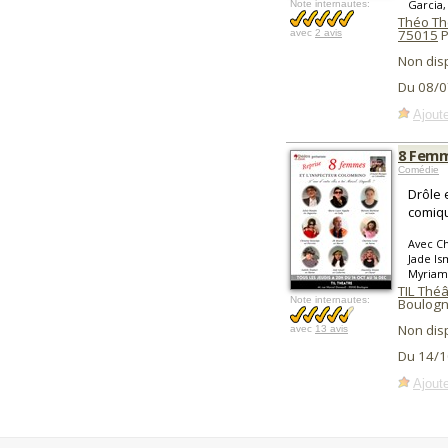
Garcia,
Note internautes:
Théo Thé
75015
P
avec
2 avis
Non dis
Du 08/0
Ajoute
8 Femm
Comédie
Drôle 
comiqu
Avec Ch
Jade Is
Myriam
TIL Théâ
Note internautes:
Boulogne
Non dis
avec
13 avis
Du 14/1
Ajoute