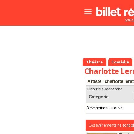
Bouton
menu
Sorte
principale
Théâtre
Comédie
Charlotte Ler
Artiste "charlotte lerat
Filtrer ma recherche
Catégorie:
3 événements trouvés
Ces évènements ne sont pl