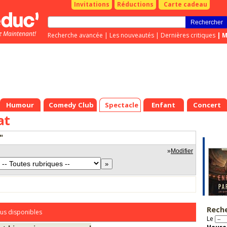
Invitations
Réductions
Carte cadeau
z Maintenant!
Recherche avancée
|
Les nouveautés
|
Dernières critiques
|
M
Humour
Comedy Club
Spectacle
Enfant
Concert
at
"
»
Modifier
Rech
us disponibles
Le