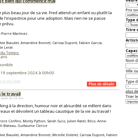
st bien qui commence mal
Heure 
Prix so
le plus beau jour de sa vie. Fred attend un enfant ou plutôt la
 de l'inspectrice pour une adoption. Mais rien ne se passe
Type d
 prévu.
Titre 
-Pierre Martinez
Artist
lvie Biaudet, Amandine Bonnet, Carissa Dupont, Fabien Garcia,
te Lerat
Capaci
 du Temps
,
aris
Nom de 
ponible
Ville o
i 19 septembre 2024 à 00h00
r à ma liste
Type de
plus de
 le travail
Trier l
 partir de 14 ans
king à la direction, humour noir et absurdité se mêlent dans
reaux et dévoilent un tableau caustique de la vie au travail !
ore Confino, Monty Python, Sarah Suco, Julien Ratel, Bilco, Anne-
th Blateau, Guillaume Clerice
lvie Biaudet, Amandine Bonnet, Mireille Didelet, Carissa Dupont, Fabien