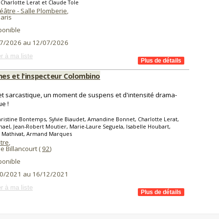
 Charlotte Lerat et Claude Tole
âtre - Salle Plomberie
,
aris
ponible
7/2026 au 12/07/2026
r à ma liste
es et l'inspecteur Colombino
et sarcastique, un moment de suspens et d'intensité drama-
e !
ristine Bontemps, Sylvie Biaudet, Amandine Bonnet, Charlotte Lerat,
mael, Jean-Robert Moutier, Marie-Laure Seguela, Isabelle Houbart,
 Mathivat, Armand Marques
tre
,
 Billancourt (
92
)
ponible
0/2021 au 16/12/2021
r à ma liste