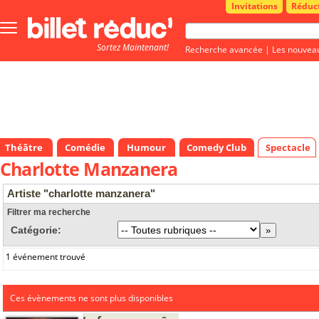
Invitations
Réduc
Bouton
menu
Sortez Maintenant!
principale
Recherche avancée
|
Les nouvea
Théâtre
Comédie
Humour
Comedy Club
Spectacle
Charlotte Manzanera
Artiste "charlotte manzanera"
Filtrer ma recherche
Catégorie:
1 événement trouvé
Ces évènements ne sont plus disponibles