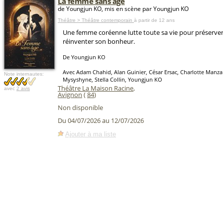
La femme sans âge
de Youngjun KO, mis en scène par Youngjun KO
Théâtre > Théâtre contemporain
à partir de 12 ans
Une femme coréenne lutte toute sa vie pour préserver 
réinventer son bonheur.
De Youngjun KO
Avec Adam Chahid, Alan Guinier, César Ersac, Charlotte Manzan
Note internautes:
Mysyshyne, Stella Collin, Youngjun KO
Théâtre La Maison Racine
,
avec
2 avis
Avignon
(
84
)
Non disponible
Du 04/07/2026 au 12/07/2026
Ajouter à ma liste