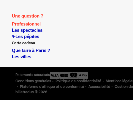
Une question ?
Professionnel
Les spectacles
✨Les pépites
Carte cadeau
Que faire à Paris ?
Les villes
Paiements sécurisés
Conditions générales
Politique de confidentialité
Mentions légale
Plateforme d'éthique et de conformité
Accessibilité
Gestion de
billetreduc ©
2026