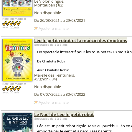
Le Violon dingue
,
Montauban (
82
)
Non disponible
Note internautes:
Du 26/08/2021 au 29/08/2021
avec
66 avis
Ajouter à ma liste
Léo le petit robot et la maison des émotions
Spectacles
de 1 à 5 ans
Un spectacle interactif pour les tout-petits (18 mois à 5
De Charlotte Robin
Avec Charlotte Robin
Marelle des Teinturiers
,
Avignon
(
84
)
Note internautes:
Non disponible
avec
66 avis
Du 07/07/2022 au 30/07/2022
Ajouter à ma liste
Le Noël de Léo le petit robot
Spectacles
de 1 à 5 ans
Léo est un petit robot rigolo. Mais aujourd'hui Léo en a 
emporté par le vent et a perdu ses parents.