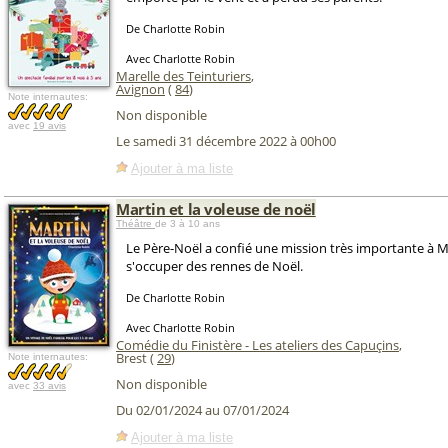
De Charlotte Robin
Avec Charlotte Robin
Marelle des Teinturiers
,
Avignon
(
84
)
Note internautes:
Non disponible
avec
19 avis
Le samedi 31 décembre 2022 à 00h00
Ajouter à ma liste
Martin et la voleuse de noël
Théâtre
de 3 à 10 ans
Le Père-Noël a confié une mission très importante à Ma
s'occuper des rennes de Noël.
De Charlotte Robin
Avec Charlotte Robin
Comédie du Finistère - Les ateliers des Capuçins
,
Brest (
29
)
Note internautes:
Non disponible
avec
33 avis
Du 02/01/2024 au 07/01/2024
Ajouter à ma liste