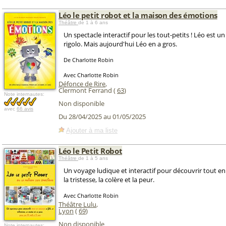
Léo le petit robot et la maison des émotions
Théâtre
de 1 à 6 ans
Un spectacle interactif pour les tout-petits ! Léo est un
rigolo. Mais aujourd'hui Léo en a gros.
De Charlotte Robin
Avec Charlotte Robin
Défonce de Rire
,
Clermont Ferrand (
63
)
Note internautes:
Non disponible
avec
66 avis
Du 28/04/2025 au 01/05/2025
Ajouter à ma liste
Léo le Petit Robot
Théâtre
de 1 à 5 ans
Un voyage ludique et interactif pour découvrir tout en 
la tristesse, la colère et la peur.
Avec Charlotte Robin
Théâtre Lulu
,
Lyon
(
69
)
Non disponible
Note internautes: