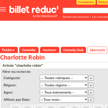
Invitations
Réduc
Bouton
menu
Sortez Maintenant!
principale
Recherche avancée
|
Les nouvea
Théâtre
Comédie
Humour
Comedy Club
Spectacle
Charlotte Robin
Artiste "charlotte robin"
Filtrer ma recherche
Catégorie:
Région:
Ages:
Affiner par Date:
Sam.
Dim.
Lun.
Mar.
Mer.
Jeu.
Ven.
Sam.