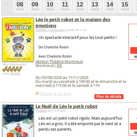
«
08
09
10
11
12
13
14
15
Août
Août
Août
Août
Août
Août
Août
Août
Léo le petit robot et la maison des
émotions
Théâtre > Jeunesse
à partir de 1 an
Un spectacle interactif pour les tout-petits !
De Charlotte Robin
Avec Charlotte Robin
v
Aktéon Théâtre Montreuil
,
Note internautes:
Montreuil (
93
)
avec
66 avis
Du 05/09/2026 au 11/11/2026
Du mardi au vendredi à 10h30 et le dimanche et le
mercredi à 11h30 et le samedi à 11h
Ajouter à ma liste
Le Noël de Léo le petit robot
Théâtre
de 2 à 5 ans
Léo est un petit robot rigolo. Mais aujourd'hui
Léo en a gros. Il a été emporté par le vent et a
perdu ses parents.
v