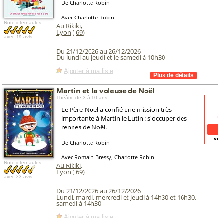
De Charlotte Robin
Avec Charlotte Robin
Note internautes:
Au Rikiki
,
Lyon
(
69
)
avec
19 avis
Du 21/12/2026 au 26/12/2026
Du lundi au jeudi et le samedi à 10h30
Ajouter à ma liste
Martin et la voleuse de Noël
Théâtre
de 3 à 10 ans
Le Père-Noël a confié une mission très
importante à Martin le Lutin : s'occuper des
rennes de Noël.
v
De Charlotte Robin
Avec Romain Bressy, Charlotte Robin
Note internautes:
Au Rikiki
,
Lyon
(
69
)
avec
33 avis
Du 21/12/2026 au 26/12/2026
Lundi, mardi, mercredi et jeudi à 14h30 et 16h30,
samedi à 14h30
Ajouter à ma liste