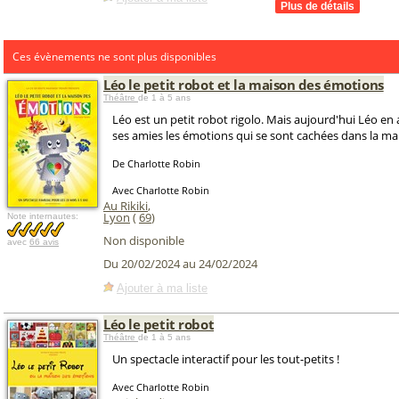
Ces évènements ne sont plus disponibles
Léo le petit robot et la maison des émotions
Théâtre
de 1 à 5 ans
Léo est un petit robot rigolo. Mais aujourd'hui Léo en a
ses amies les émotions qui se sont cachées dans la ma
De Charlotte Robin
Avec Charlotte Robin
Au Rikiki
,
Lyon
(
69
)
Note internautes:
Non disponible
avec
66 avis
Du 20/02/2024 au 24/02/2024
Ajouter à ma liste
Léo le petit robot
Théâtre
de 1 à 5 ans
Un spectacle interactif pour les tout-petits !
Avec Charlotte Robin