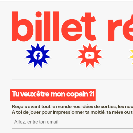
Tu veux être mon copain ?!
Reçois avant tout le monde nos idées de sorties, les nouv
A toi de jouer pour impressionner ta moitié, ta mère ou ta
S’inscrire S’inscrire S