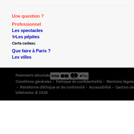
Une question ?
Professionnel
Les spectacles
✨Les pépites
Carte cadeau
Que faire à Paris ?
Les villes
Paiements sécurisés
Conditions générales
Politique de confidentialité
Mentions légale
Plateforme d'éthique et de conformité
Accessibilité
Gestion de
billetreduc ©
2026