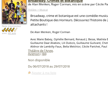
Broadway, Crimes et Botanique
de Alan Menken, Roger Corman, mis en scène par Cécile Pa
Théâtre > Musical
Broadway, crime et botanique est une comédie musica
Petite Boutique des Horreurs. Découvrez l'histoire de
attachants !
Note internautes:
De Alan Menken, Roger Corman
avec
48 avis
Avec Marie Babey, Ophélie Bernard, Renaud J. Besse, Mathéa 
Guillaume Daar Aliabiev, Lili Dubois, Guillaume Guilvard, Ch
Aliénor de Lambilly-Faux, Bella Melchior, Cécile Parichet, Paul
Théâtre de l'Ange
,
Avignon
(
84
)
Non disponible
Du 06/07/2018 au 29/07/2018
Ajouter à ma liste