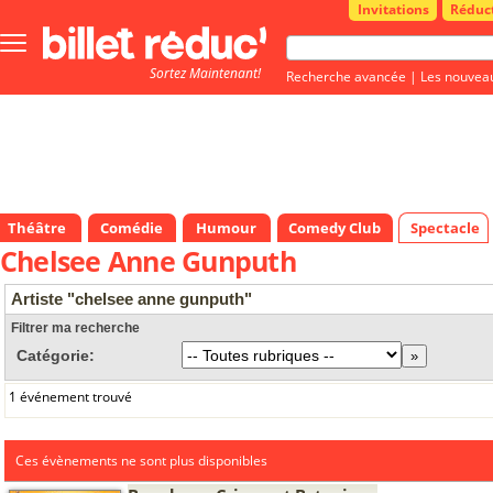
Invitations
Réduc
Bouton
menu
Sortez Maintenant!
principale
Recherche avancée
|
Les nouvea
Théâtre
Comédie
Humour
Comedy Club
Spectacle
Chelsee Anne Gunputh
Artiste "chelsee anne gunputh"
Filtrer ma recherche
Catégorie:
1 événement trouvé
Ces évènements ne sont plus disponibles