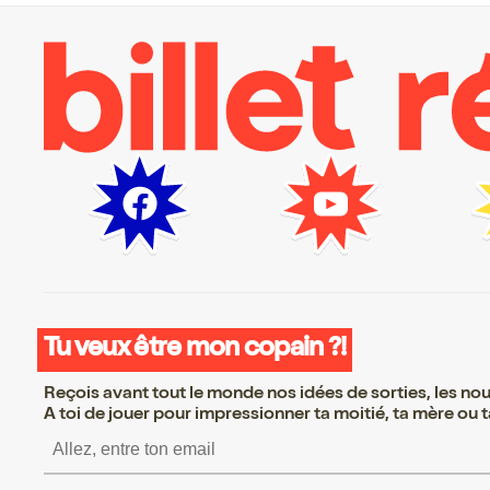
Tu veux être mon copain ?!
Reçois avant tout le monde nos idées de sorties, les nouv
A toi de jouer pour impressionner ta moitié, ta mère ou ta
S’inscrire S’inscrire S