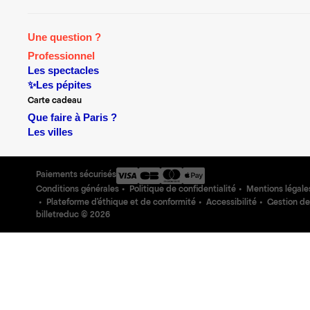
Une question ?
Professionnel
Les spectacles
✨Les pépites
Carte cadeau
Que faire à Paris ?
Les villes
Paiements sécurisés
Conditions générales
Politique de confidentialité
Mentions légale
Plateforme d'éthique et de conformité
Accessibilité
Gestion de
billetreduc ©
2026