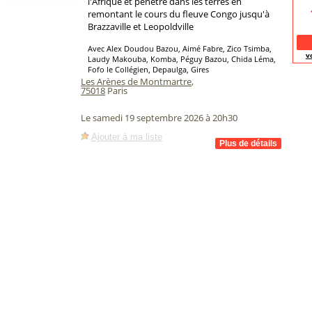
l'Afrique et pénètre dans les terres en
remontant le cours du fleuve Congo jusqu'à
Brazzaville et Leopoldville
Avec Alex Doudou Bazou, Aimé Fabre, Zico Tsimba,
v
Laudy Makouba, Komba, Péguy Bazou, Chida Léma,
Fofo le Collégien, Depaulga, Gires
Les Arènes de Montmartre
,
75018
Paris
Le samedi 19 septembre 2026 à 20h30
Ajouter à ma liste