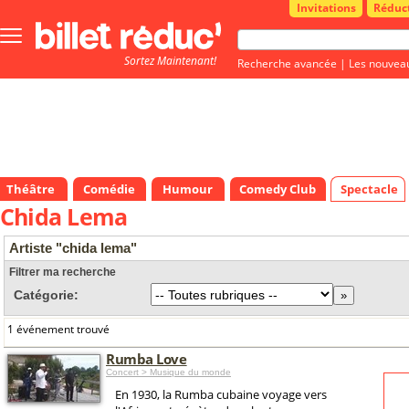
Invitations
Réduc
Bouton
menu
Sortez Maintenant!
principale
Recherche avancée
|
Les nouvea
Théâtre
Comédie
Humour
Comedy Club
Spectacle
Chida Lema
Artiste "chida lema"
Filtrer ma recherche
Catégorie:
1 événement trouvé
Rumba Love
Concert > Musique du monde
En 1930, la Rumba cubaine voyage vers