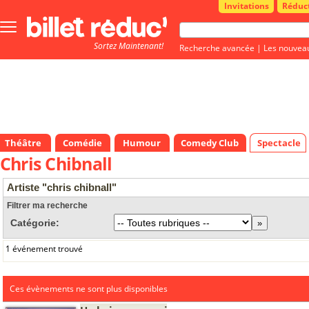
Invitations
Réduc
Bouton
menu
Sortez Maintenant!
principale
Recherche avancée
|
Les nouvea
Théâtre
Comédie
Humour
Comedy Club
Spectacle
Chris Chibnall
Artiste "chris chibnall"
Filtrer ma recherche
Catégorie:
1 événement trouvé
Ces évènements ne sont plus disponibles