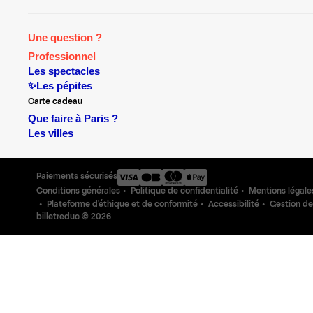
Une question ?
Professionnel
Les spectacles
✨Les pépites
Carte cadeau
Que faire à Paris ?
Les villes
Paiements sécurisés
Conditions générales
Politique de confidentialité
Mentions légale
Plateforme d'éthique et de conformité
Accessibilité
Gestion de
billetreduc ©
2026