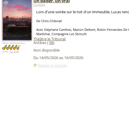
Un baiser, un vrai
Comédie
Lors d'une soirée sur le toit d'un immeuble, Lucas ren
De Chris Chibnall
Avec Stéphane Carréras, Manon Delbert, Robin Fernandez De 
Maréchal, Compagnie Les Sbroufs
Théâtre le Tribunal
,
Antibes (
06
)
Note internautes:
Non disponible
avec
12 avis
Du 14/05/2026 au 16/05/2026
Ajouter à ma liste