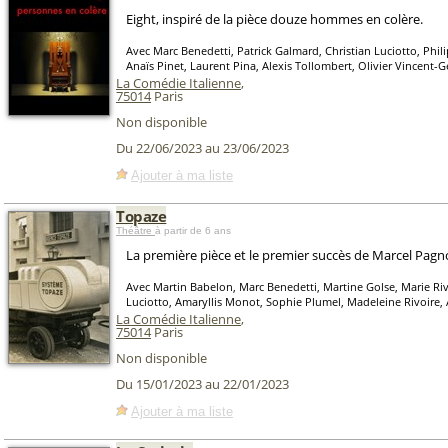
Eight, inspiré de la pièce douze hommes en colère.
Avec Marc Benedetti, Patrick Galmard, Christian Luciotto, Phil
Anaïs Pinet, Laurent Pina, Alexis Tollombert, Olivier Vincent-
La Comédie Italienne
,
75014
Paris
Non disponible
Du 22/06/2023 au 23/06/2023
Ajouter à ma liste
Topaze
Théâtre
à partir de 6 ans
La première pièce et le premier succès de Marcel Pagn
Avec Martin Babelon, Marc Benedetti, Martine Golse, Marie Riv
Luciotto, Amaryllis Monot, Sophie Plumel, Madeleine Rivoire,
La Comédie Italienne
,
75014
Paris
Non disponible
Du 15/01/2023 au 22/01/2023
Ajouter à ma liste