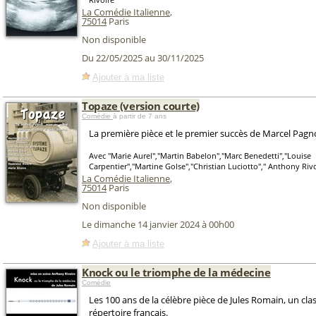
La Comédie Italienne
,
75014
Paris
Non disponible
Du 22/05/2025 au 30/11/2025
Ajouter à ma liste
Topaze (version courte)
Comédie
à partir de 7 ans
La première pièce et le premier succès de Marcel Pagn
Avec "Marie Aurel","Martin Babelon","Marc Benedetti","Louise
Carpentier","Martine Golse","Christian Luciotto"," Anthony Rivo
La Comédie Italienne
,
75014
Paris
Non disponible
Le dimanche 14 janvier 2024 à 00h00
Ajouter à ma liste
Knock ou le triomphe de la médecine
Comédie
Les 100 ans de la célèbre pièce de Jules Romain, un cla
répertoire français.