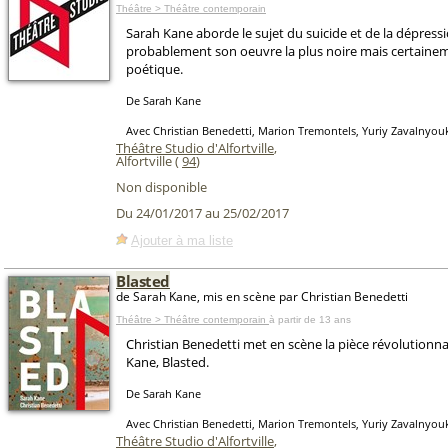
Théâtre > Théâtre contemporain
Sarah Kane aborde le sujet du suicide et de la dépressi
probablement son oeuvre la plus noire mais certainem
poétique.
De Sarah Kane
Avec Christian Benedetti, Marion Tremontels, Yuriy Zavalnyou
Théâtre Studio d'Alfortville
,
Alfortville (
94
)
Non disponible
Du 24/01/2017 au 25/02/2017
Ajouter à ma liste
Blasted
de Sarah Kane, mis en scène par Christian Benedetti
Théâtre > Théâtre contemporain
à partir de 13 ans
Christian Benedetti met en scène la pièce révolutionna
Kane, Blasted.
De Sarah Kane
Avec Christian Benedetti, Marion Tremontels, Yuriy Zavalnyou
Théâtre Studio d'Alfortville
,