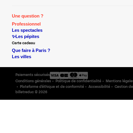
Une question ?
Professionnel
Les spectacles
✨Les pépites
Carte cadeau
Que faire à Paris ?
Les villes
Paiements sécurisés
Conditions générales
Politique de confidentialité
Mentions légale
Plateforme d'éthique et de conformité
Accessibilité
Gestion de
billetreduc ©
2026