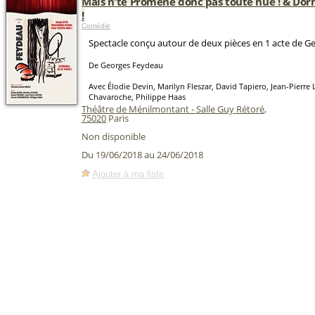
Mais n'te Promène donc pas toute nue ! & Dorm
!
Comédie
Spectacle conçu autour de deux pièces en 1 acte de G
De Georges Feydeau
Avec Élodie Devin, Marilyn Fleszar, David Tapiero, Jean-Pierre 
Chavaroche, Philippe Haas
Théâtre de Ménilmontant - Salle Guy Rétoré
,
75020
Paris
Non disponible
Du 19/06/2018 au 24/06/2018
Ajouter à ma liste