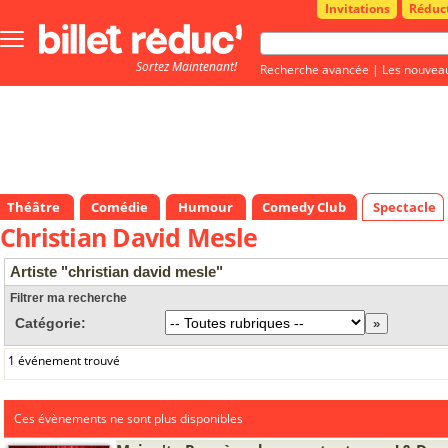
Invitations
Réduc
Bouton
menu
Sortez Maintenant!
principale
Recherche avancée
|
Les nouvea
Théâtre
Comédie
Humour
Comedy Club
Spectacle
Christian David Mesle
Artiste "christian david mesle"
Filtrer ma recherche
Catégorie:
1 événement trouvé
Ces évènements ne sont plus disponibles