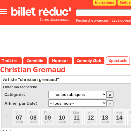
Invitations
Réduc
Bouton
menu
Sortez Maintenant!
principale
Recherche avancée
|
Les nouvea
Théâtre
Comédie
Humour
Comedy Club
Spectacle
Christian Gremaud
Artiste "christian gremaud"
Filtrer ma recherche
Catégorie:
Affiner par Date:
Ven.
Sam.
Dim.
Lun.
Mar.
Mer.
Jeu.
Ven.
«
07
08
09
10
11
12
13
14
Août
Août
Août
Août
Août
Août
Août
Août