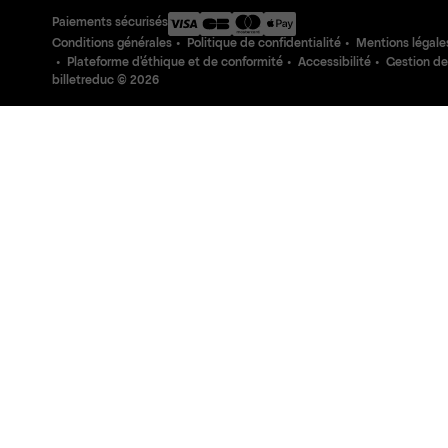
Paiements sécurisés
Conditions générales
Politique de confidentialité
Mentions légale
Plateforme d'éthique et de conformité
Accessibilité
Gestion de
billetreduc ©
2026