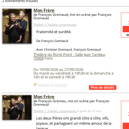
2 événements trouvés
Mon Frère
de François Gremaud, mis en scène par François
Gremaud
Théâtre > Théâtre contemporain
Fraternité et surdité.
v
De François Gremaud
Avec Christian Gremaud, François Gremaud
Théâtre du Rond Point - Salle Jean Tardieu
,
75008
Paris
Du 19/09/2026 au 27/09/2026
Du mardi au vendredi à 19h30 et le dimanche à
16h et le samedi à 18h30
Ajouter à ma liste
Mon Frère
de François Gremau, mis en scène par François
Gremaud
Théâtre > Théâtre contemporain
à partir de 12 ans
Les deux frères ont grandi côte à côte, vifs,
joyeux, et partageant un même amour de la
langue.