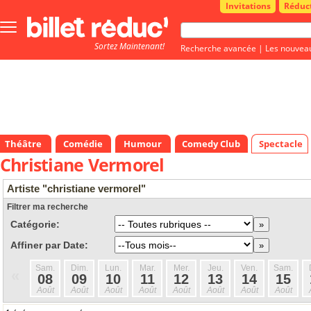
Invitations
Réduc
Bouton
menu
Sortez Maintenant!
principale
Recherche avancée
|
Les nouvea
Théâtre
Comédie
Humour
Comedy Club
Spectacle
Christiane Vermorel
Artiste "christiane vermorel"
Filtrer ma recherche
Catégorie:
Affiner par Date:
Sam.
Dim.
Lun.
Mar.
Mer.
Jeu.
Ven.
Sam.
«
08
09
10
11
12
13
14
15
Août
Août
Août
Août
Août
Août
Août
Août