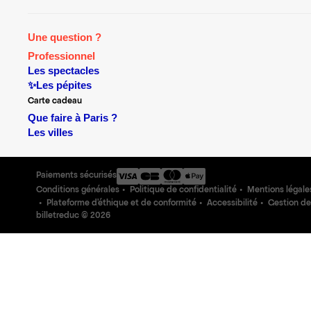
Une question ?
Professionnel
Les spectacles
✨Les pépites
Carte cadeau
Que faire à Paris ?
Les villes
Paiements sécurisés
Conditions générales
Politique de confidentialité
Mentions légale
Plateforme d'éthique et de conformité
Accessibilité
Gestion de
billetreduc ©
2026