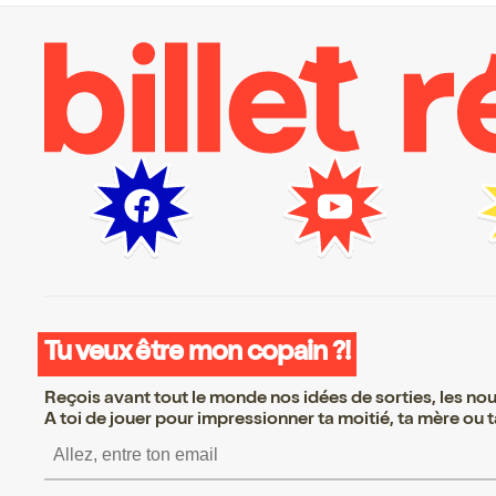
Tu veux être mon copain ?!
Reçois avant tout le monde nos idées de sorties, les nouv
A toi de jouer pour impressionner ta moitié, ta mère ou ta
S’inscrire S’inscrire S’