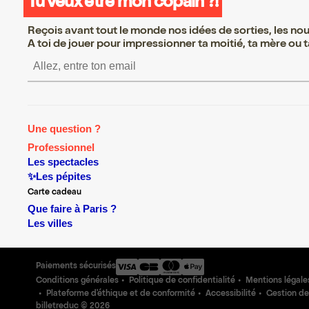
Tu veux être mon copain ?!
Reçois avant tout le monde nos idées de sorties, les nouv
A toi de jouer pour impressionner ta moitié, ta mère ou ta
S’inscrire S’inscrire S’inscrire S’i
Une question ?
Professionnel
Les spectacles
✨Les pépites
Carte cadeau
Que faire à Paris ?
Les villes
Paiements sécurisés
Conditions générales
Politique de confidentialité
Mentions légale
Plateforme d'éthique et de conformité
Accessibilité
Gestion de
billetreduc ©
2026