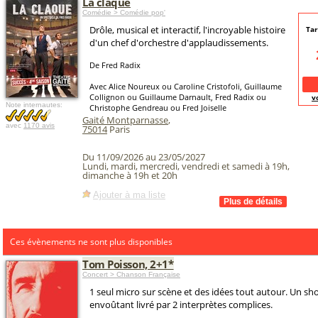
La claque
Comédie > Comédie pop'
Drôle, musical et interactif, l'incroyable histoire
Tar
d'un chef d'orchestre d'applaudissements.
De Fred Radix
Avec Alice Noureux ou Caroline Cristofoli, Guillaume
Collignon ou Guillaume Darnault, Fred Radix ou
v
Note internautes:
Christophe Gendreau ou Fred Joiselle
Gaité Montparnasse
,
avec
1170 avis
75014
Paris
Du 11/09/2026 au 23/05/2027
Lundi, mardi, mercredi, vendredi et samedi à 19h,
dimanche à 19h et 20h
Ajouter à ma liste
Ces évènements ne sont plus disponibles
Tom Poisson, 2+1*
Concert > Chanson Française
1 seul micro sur scène et des idées tout autour. Un s
envoûtant livré par 2 interprètes complices.