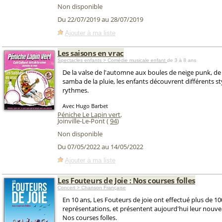
Non disponible
Du 22/07/2019 au 28/07/2019
Ajouter à ma liste
Les saisons en vrac
Spectacles enfants > Comédie musicale enfant
de 3 à 8 ans
De la valse de l'automne aux boules de neige punk, de l
samba de la pluie, les enfants découvrent différents s
rythmes.
Avec Hugo Barbet
Péniche Le Lapin vert
,
Joinville-Le-Pont (
94
)
Non disponible
Du 07/05/2022 au 14/05/2022
Ajouter à ma liste
Les Fouteurs de Joie : Nos courses folles
Concert > Chanson Française
En 10 ans, Les Fouteurs de joie ont effectué plus de 1
représentations, et présentent aujourd'hui leur nouve
Nos courses folles.