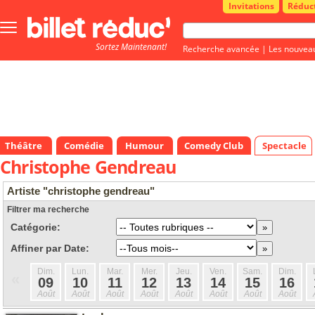
Invitations
Réduc
Bouton
menu
Sortez Maintenant!
principale
Recherche avancée
|
Les nouvea
Théâtre
Comédie
Humour
Comedy Club
Spectacle
Christophe Gendreau
Artiste "christophe gendreau"
Filtrer ma recherche
Catégorie:
Affiner par Date:
Dim.
Lun.
Mar.
Mer.
Jeu.
Ven.
Sam.
Dim.
«
09
10
11
12
13
14
15
16
Août
Août
Août
Août
Août
Août
Août
Août