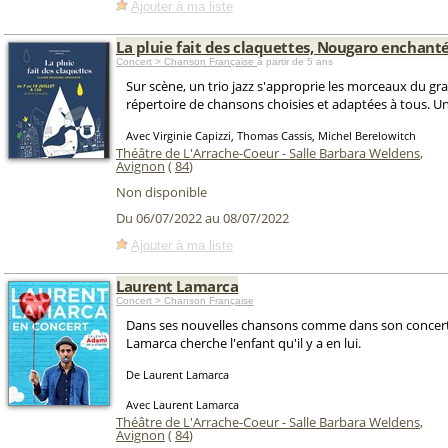
Ajouter à ma liste
La pluie fait des claquettes, Nougaro enchanté
Concert > Chanson Française
à partir de 5 ans
Sur scène, un trio jazz s'approprie les morceaux du gr
répertoire de chansons choisies et adaptées à tous. Un 
Avec Virginie Capizzi, Thomas Cassis, Michel Berelowitch
Théâtre de L'Arrache-Coeur - Salle Barbara Weldens
,
Avignon
(
84
)
Non disponible
Du 06/07/2022 au 08/07/2022
Ajouter à ma liste
Laurent Lamarca
Concert > Chanson Française
Dans ses nouvelles chansons comme dans son concert
Lamarca cherche l'enfant qu'il y a en lui.
De Laurent Lamarca
Avec Laurent Lamarca
Théâtre de L'Arrache-Coeur - Salle Barbara Weldens
,
Avignon
(
84
)