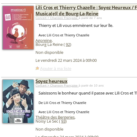
Lili Cros et Thierry Chazelle : Soyez Heureux / F
Musica(e)l de Bourg-La-Reine
Concert > Chanson Française
à partir de 7 ans
Thierry et Lili vous emmènent sur leur île.
Avec Lili Cros et Thierry Chazelle
Agoreine
,
Bourg La Reine (
92
)
Non disponible
Le vendredi 22 mars 2024 à 00h00
Ajouter à ma liste
Soyez heureux
Concert > Chanson Française
à partir de 10 ans
Saisissons le bonheur quand il passe avec Lili Cros et T
De Lili Cros et Thierry Chazelle
Avec Lili Cros et Thierry Chazelle
Théâtre des Bergeries
,
Noisy Le Sec (
93
)
Non disponible