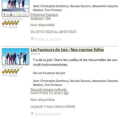
Avec Christophe Dorémus, Nicolas Ducron, Alexandre Léautha
Madiot, Tom Poisson
Présence Pasteur
,
Avignon
(
84
)
Note internautes:
Non disponible
avec
15 avis
Du 07/07/2023 au 28/07/2023
Ajouter à ma liste
Les Fouteurs de Joie : Nos courses folles
Concert
Y a de la joie ! Dans les ruelles et les ritournelles de c
multi-instrumentistes.
Note internautes:
De Les Fouteurs de Joie
avec
15 avis
Avec Christophe Dorémus, Nicolas Ducron, Alexandre Léautha
Madiot, Tom Poisson
Nouvel espace culturel
,
Saint Priest En Jarez (
42
)
Non disponible
Le jeudi 7 mars 2024 à 00h00
Ajouter à ma liste