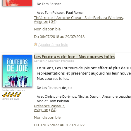
De Tom Poisson
Avec Tom Poisson, Paul Roman
Théâtre de L'Arrache-Coeur - Salle Barbara Weldens
,
Avignon
(
84
)
Non disponible
Du 06/07/2018 au 29/07/2018
Ajouter à ma liste
Les Fouteurs de Joie : Nos courses folles
Concert > Chanson Française
En 10 ans, Les Fouteurs de joie ont effectué plus de 1
représentations, et présentent aujourd'hui leur nouve
Nos courses folles.
De Les Fouteurs de Joie
Note internautes:
Avec Christophe Dorémus, Nicolas Ducron, Alexandre Léautha
avec
15 avis
Madiot, Tom Poisson
Présence Pasteur
,
Avignon
(
84
)
Non disponible
Du 07/07/2022 au 30/07/2022