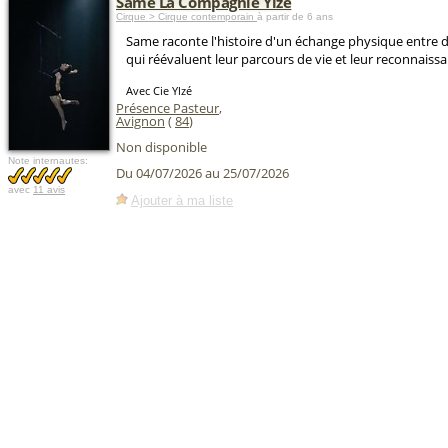
Same La Compagnie Ylzé
Cirque > Cirque contemporain
à partir de 6 ans
Same raconte l'histoire d'un échange physique entr
qui réévaluent leur parcours de vie et leur reconnaissa
Avec Cie Ylzé
Présence Pasteur
,
Avignon
(
84
)
Non disponible
Note internautes:
Du 04/07/2026 au 25/07/2026
avec
11 avis
Ajouter à ma liste