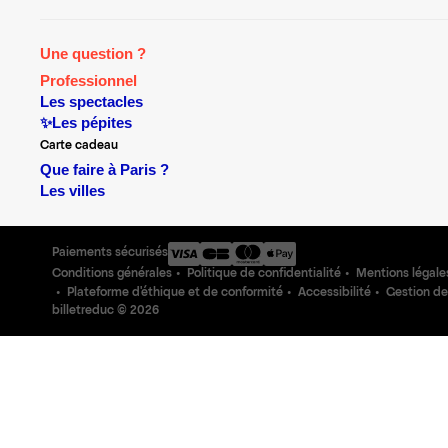
Une question ?
Professionnel
Les spectacles
✨Les pépites
Carte cadeau
Que faire à Paris ?
Les villes
Paiements sécurisés
Conditions générales
Politique de confidentialité
Mentions légale
Plateforme d'éthique et de conformité
Accessibilité
Gestion de
billetreduc ©
2026