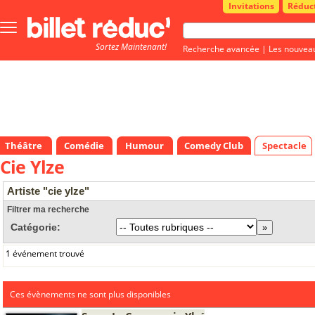
Invitations
Réduc
Bouton
menu
Sortez Maintenant!
principale
Recherche avancée
|
Les nouvea
Théâtre
Comédie
Humour
Comedy Club
Spectacle
Cie Ylze
Artiste "cie ylze"
Filtrer ma recherche
Catégorie:
1 événement trouvé
Ces évènements ne sont plus disponibles