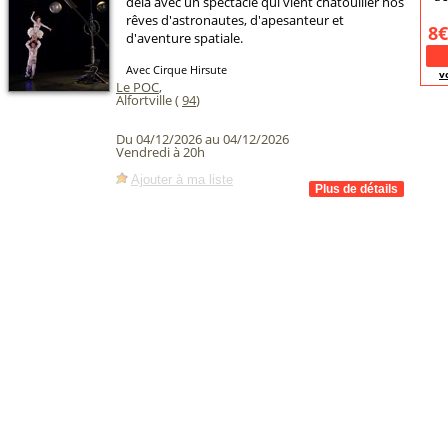
delà avec un spectacle qui vient chatouiller nos
rêves d'astronautes, d'apesanteur et
8€
d'aventure spatiale.
Avec Cirque Hirsute
v
Le POC
,
Alfortville (
94
)
Du 04/12/2026 au 04/12/2026
Vendredi à 20h
Ajouter à ma liste