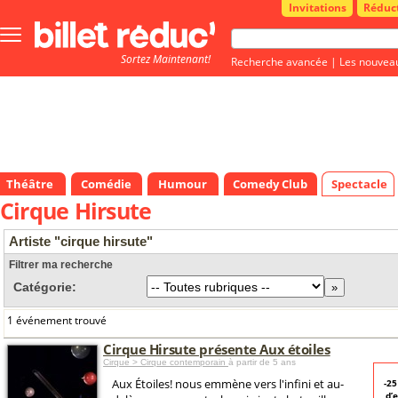
Invitations
Réduc
Bouton
menu
Sortez Maintenant!
principale
Recherche avancée
|
Les nouvea
Théâtre
Comédie
Humour
Comedy Club
Spectacle
Cirque Hirsute
Artiste "cirque hirsute"
Filtrer ma recherche
Catégorie:
1 événement trouvé
Cirque Hirsute présente Aux étoiles
Cirque > Cirque contemporain
à partir de 5 ans
Aux Étoiles! nous emmène vers l'infini et au-
-2
d’