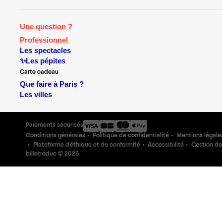
Une question ?
Professionnel
Les spectacles
✨Les pépites
Carte cadeau
Que faire à Paris ?
Les villes
Paiements sécurisés
Conditions générales
Politique de confidentialité
Mentions légale
Plateforme d'éthique et de conformité
Accessibilité
Gestion de
billetreduc ©
2026