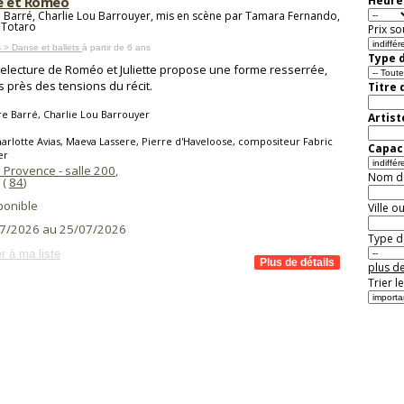
te et Roméo
Heure 
e Barré, Charlie Lou Barrouyer, mis en scène par Tamara Fernando,
 Totaro
Prix so
 > Danse et ballets
à partir de 6 ans
Type d
relecture de Roméo et Juliette propose une forme resserrée,
s près des tensions du récit.
Titre 
re Barré, Charlie Lou Barrouyer
Artist
arlotte Avias, Maeva Lassere, Pierre d'Haveloose, compositeur Fabric
Capaci
er
 Provence - salle 200
,
Nom de 
(
84
)
ponible
Ville o
7/2026 au 25/07/2026
Type de
r à ma liste
plus de
Trier l