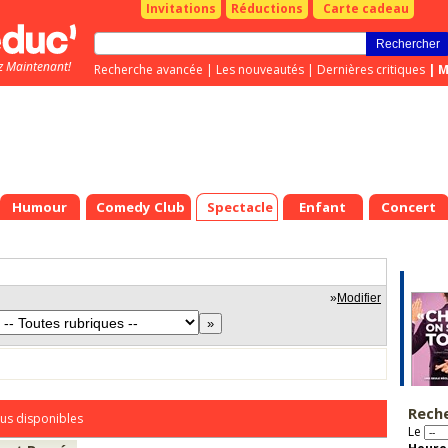
Invitations
Réductions
Carte cadeau
z Maintenant!
Recherche avancée
|
Les nouveautés
|
Dernières critiques
|
M
Humour
Comedy Club
Spectacle
Enfant
Concert
»
Modifier
Rech
us disponibles
Le