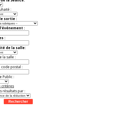
de la Séance:
exceptionnelle.
Jusqu'à -26%
uhaité :
e sortie :
d'événement :
es :
té de la salle:
la salle :
u code postal :
 Public :
 critères
es résultats par :