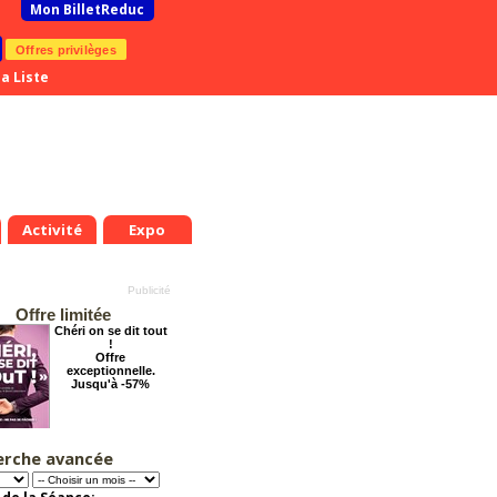
Mon BilletReduc
Offres privilèges
a Liste
Activité
Expo
Offre limitée
Chéri on se dit tout
!
Offre
exceptionnelle.
Jusqu'à -57%
erche avancée
La Cité Interdite :
Six siècles de
mystères
Offre