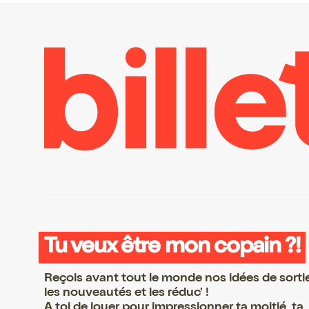
Tu veux être mon copain ?!
Reçois avant tout le monde nos idées de sorti
les nouveautés et les réduc' !
A toi de jouer pour impressionner ta moitié, ta