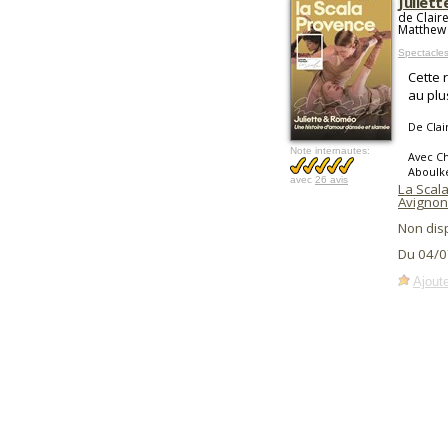
Juliet
de Clair
Matthew
Spectacles
Cette 
au plu
De Clai
Note internautes:
Avec Ch
Aboulk
avec
26 avis
La Scala
Avignon
Non dis
Du 04/0
Ajoute