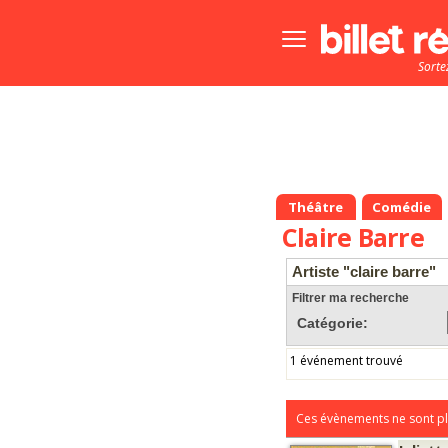
Bouton
menu
Sorte
principale
Théâtre
Comédie
Claire Barre
Artiste "claire barre"
Filtrer ma recherche
Catégorie:
1 événement trouvé
Ces évènements ne sont pl