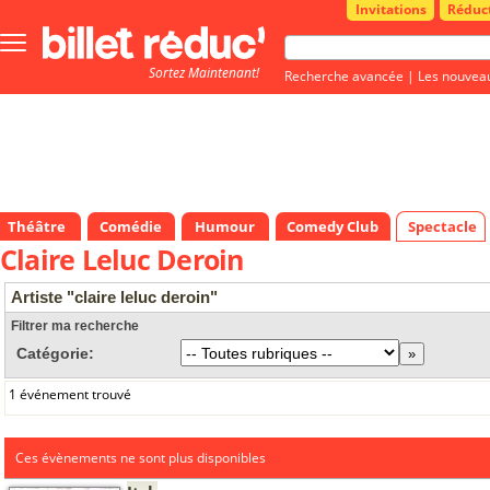
Invitations
Réduc
Bouton
menu
Sortez Maintenant!
principale
Recherche avancée
|
Les nouvea
Théâtre
Comédie
Humour
Comedy Club
Spectacle
Claire Leluc Deroin
Artiste "claire leluc deroin"
Filtrer ma recherche
Catégorie:
1 événement trouvé
Ces évènements ne sont plus disponibles