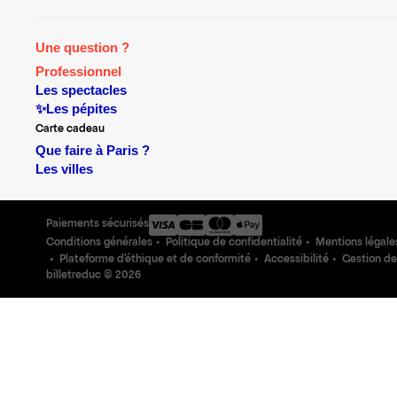
Une question ?
Professionnel
Les spectacles
✨Les pépites
Carte cadeau
Que faire à Paris ?
Les villes
Paiements sécurisés
Conditions générales
Politique de confidentialité
Mentions légale
Plateforme d'éthique et de conformité
Accessibilité
Gestion de
billetreduc ©
2026