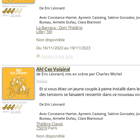
Note internautes:
De Eric Léonard
avec
18 avis
Avec Constance Harriet, Aymeric Castaing, Sabine Gonzalez, Joë
Bureau, Armelle Dufau, Clara Blanloeil
La Barraca - Zem Théâtre
,
Lille
(
59
)
Non disponible
Du 16/11/2023 au 19/11/2023
Ajouter à ma liste
Ah! Ces Voisins!
de Eric Léonard, mis en scène par Charles Michel
Théâtre
Et si vous étiez un jeune couple à peine installé dans l
des tensions se faisaient ressentir dans ce nouveau vo
Note internautes:
De Eric Léonard
avec
18 avis
Avec Constance Harriet, Aymeric Castaing, Sabine Gonzalez, Joë
Bureau, Armelle Dufau, Clara Blanloeuil
Théâtre Clavel
,
75019
Paris
Non disponible