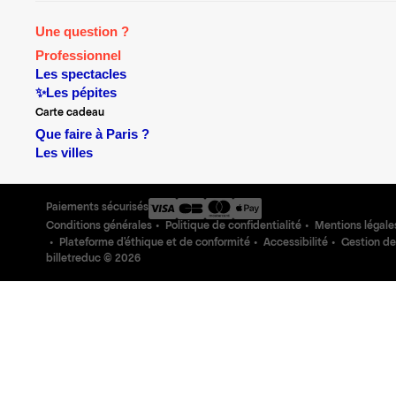
Une question ?
Professionnel
Les spectacles
✨Les pépites
Carte cadeau
Que faire à Paris ?
Les villes
Paiements sécurisés
Conditions générales
Politique de confidentialité
Mentions légale
Plateforme d'éthique et de conformité
Accessibilité
Gestion de
billetreduc ©
2026