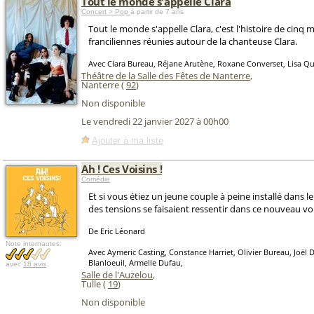
Tout le monde s'appelle Clara
Concert > Pop
à partir de 7 ans
Tout le monde s'appelle Clara, c'est l'histoire de cinq 
franciliennes réunies autour de la chanteuse Clara.
Avec Clara Bureau, Réjane Arutène, Roxane Converset, Lisa Qu
Théâtre de la Salle des Fêtes de Nanterre
,
Nanterre (
92
)
Non disponible
Le vendredi 22 janvier 2027 à 00h00
Ajouter à ma liste
Ah ! Ces Voisins !
Comédie
Et si vous étiez un jeune couple à peine installé dans l
des tensions se faisaient ressentir dans ce nouveau vo
De Eric Léonard
Note internautes:
Avec Aymeric Casting, Constance Harriet, Olivier Bureau, Joël D
Blanloeuil, Armelle Dufau,
avec
18 avis
Salle de l'Auzelou
,
Tulle (
19
)
Non disponible