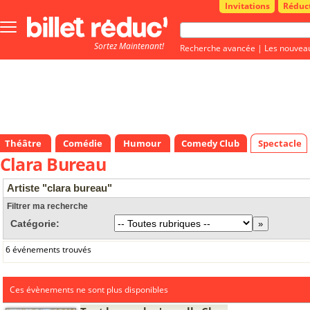
Invitations
Réduc
Bouton
menu
Sortez Maintenant!
principale
Recherche avancée
|
Les nouvea
Théâtre
Comédie
Humour
Comedy Club
Spectacle
Clara Bureau
Artiste "clara bureau"
Filtrer ma recherche
Catégorie:
6 événements trouvés
Ces évènements ne sont plus disponibles