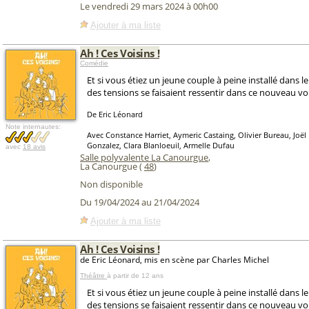
Le vendredi 29 mars 2024 à 00h00
Ajouter à ma liste
Ah ! Ces Voisins !
Comédie
Et si vous étiez un jeune couple à peine installé dans l
des tensions se faisaient ressentir dans ce nouveau vo
De Eric Léonard
Note internautes:
Avec Constance Harriet, Aymeric Castaing, Olivier Bureau, Joël
Gonzalez, Clara Blanloeuil, Armelle Dufau
avec
18 avis
Salle polyvalente La Canourgue
,
La Canourgue (
48
)
Non disponible
Du 19/04/2024 au 21/04/2024
Ajouter à ma liste
Ah ! Ces Voisins !
de Eric Léonard, mis en scène par Charles Michel
Théâtre
à partir de 12 ans
Et si vous étiez un jeune couple à peine installé dans l
des tensions se faisaient ressentir dans ce nouveau vo