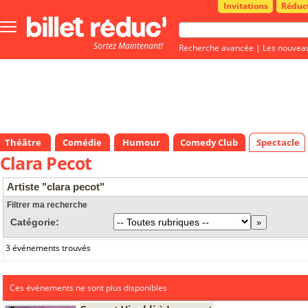
Invitations
Réduc
Bouton
menu
Sortez Maintenant!
principale
Recherche avancée
|
Les nouvea
Théâtre
Comédie
Humour
Comedy Club
Spectacle
Clara Pecot
Artiste "clara pecot"
Filtrer ma recherche
Catégorie:
3 événements trouvés
Ces évènements ne sont plus disponibles