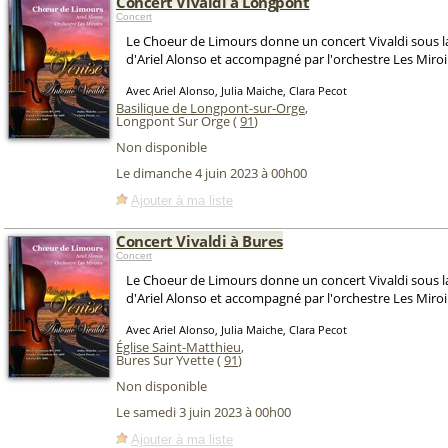
Concert Vivaldi à Longpont
Concert
Le Choeur de Limours donne un concert Vivaldi sous la
d'Ariel Alonso et accompagné par l'orchestre Les Miroi
Avec Ariel Alonso, Julia Maiche, Clara Pecot
Basilique de Longpont-sur-Orge
,
Longpont Sur Orge (
91
)
Non disponible
Le dimanche 4 juin 2023 à 00h00
Ajouter à ma liste
Concert Vivaldi à Bures
Concert
Le Choeur de Limours donne un concert Vivaldi sous la
d'Ariel Alonso et accompagné par l'orchestre Les Miroi
Avec Ariel Alonso, Julia Maiche, Clara Pecot
Église Saint-Matthieu
,
Bures Sur Yvette (
91
)
Non disponible
Le samedi 3 juin 2023 à 00h00
Ajouter à ma liste