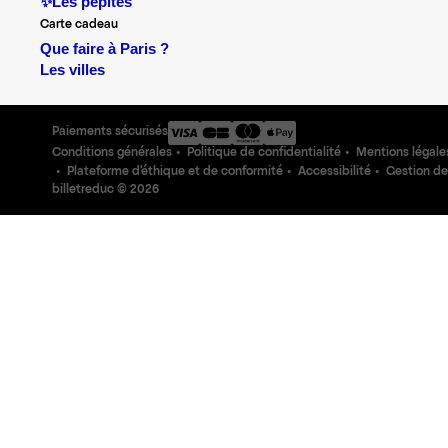
✨Les pépites
Carte cadeau
Que faire à Paris ?
Les villes
Paiements sécurisés
Conditions générales
Politique de confidentialité
Mentions légale
Plateforme d'éthique et de conformité
Accessibilité
Gestion de
billetreduc ©
2026