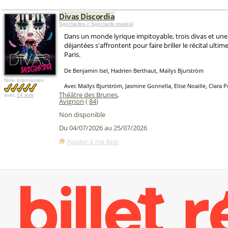
Divas Discordia
Spectacles > Spectacle musical
Dans un monde lyrique impitoyable, trois divas et une
déjantées s'affrontent pour faire briller le récital ultim
Paris.
De Benjamin Isel, Hadrien Berthaut, Maïlys Bjurström
Note internautes:
Avec Maïlys Bjurström, Jasmine Gonnella, Elise Noaille, Clara P
Théâtre des Brunes
,
avec
14 avis
Avignon
(
84
)
Non disponible
Du 04/07/2026 au 25/07/2026
Ajouter à ma liste