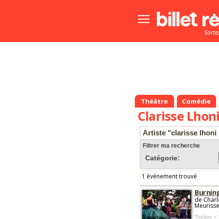
Bouton
menu
Sorte
principale
Théâtre
Comédie
Clarisse Lhon
Artiste "clarisse lhoni
Filtrer ma recherche
Catégorie:
1 événement trouvé
Burnin
de Charl
Meuriss
Théâtre >