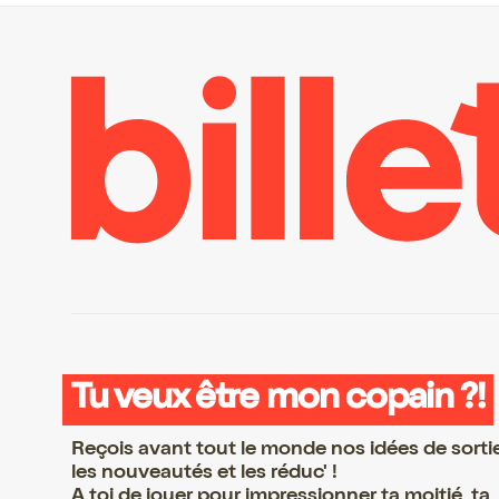
Tu veux être mon copain ?!
Reçois avant tout le monde nos idées de sorti
les nouveautés et les réduc' !
A toi de jouer pour impressionner ta moitié, ta