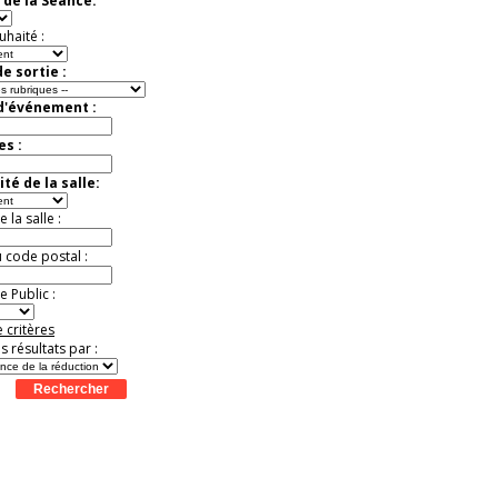
 de la Séance:
Jusqu'à -57%
uhaité :
e sortie :
 d'événement :
es :
té de la salle:
la salle :
u code postal :
 Public :
 critères
es résultats par :