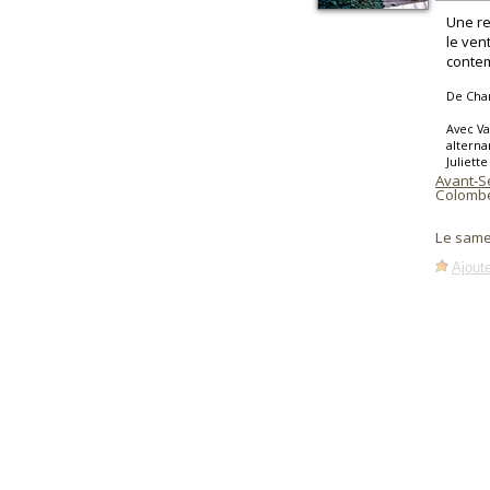
Une re
le ven
contem
De Char
Avec Va
alterna
Juliett
Avant-S
Colomb
Le same
Ajoute