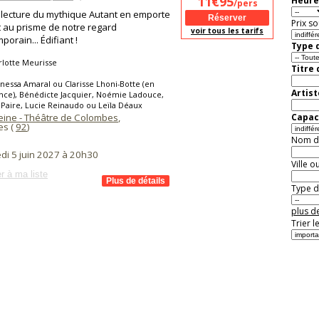
11€95
Heure
/pers
lecture du mythique Autant en emporte
Prix so
t au prisme de notre regard
voir tous les tarifs
porain... Édifiant !
Type d
lotte Meurisse
Titre
nessa Amaral ou Clarisse Lhoni-Botte (en
Artist
nce), Bénédicte Jacquier, Noémie Ladouce,
e Paire, Lucie Reinaudo ou Leïla Déaux
eine - Théâtre de Colombes
,
Capaci
es (
92
)
Nom de 
di 5 juin 2027 à 20h30
Ville o
r à ma liste
Type de
plus de
Trier l