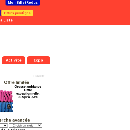
Mon BilletReduc
Offres privilèges
a Liste
Activité
Expo
Offre limitée
Grosse ambiance
Offre
exceptionnelle.
Jusqu'à -54%
erche avancée
Tout va bien se
passer !
Offre
exceptionnelle.