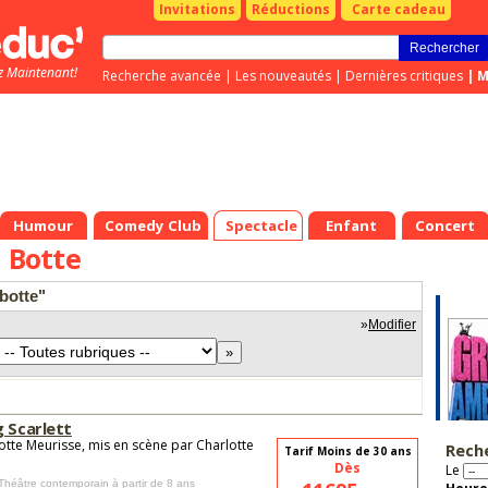
Invitations
Réductions
Carte cadeau
z Maintenant!
Recherche avancée
|
Les nouveautés
|
Dernières critiques
|
M
Humour
Comedy Club
Spectacle
Enfant
Concert
i Botte
 botte"
»
Modifier
g Scarlett
otte Meurisse, mis en scène par Charlotte
Rech
Tarif Moins de 30 ans
e
Dès
Le
 Théâtre contemporain
à partir de 8 ans