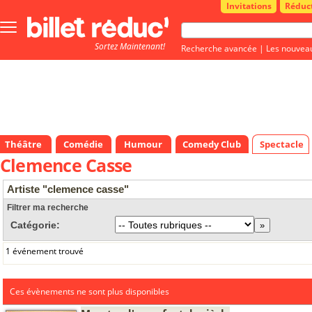
Invitations
Réduc
Bouton
menu
Sortez Maintenant!
principale
Recherche avancée
|
Les nouvea
Théâtre
Comédie
Humour
Comedy Club
Spectacle
Clemence Casse
Artiste "clemence casse"
Filtrer ma recherche
Catégorie:
1 événement trouvé
Ces évènements ne sont plus disponibles