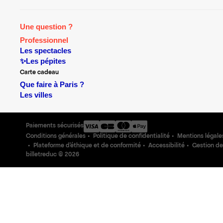
Une question ?
Professionnel
Les spectacles
✨Les pépites
Carte cadeau
Que faire à Paris ?
Les villes
Paiements sécurisés
Conditions générales
Politique de confidentialité
Mentions légale
Plateforme d'éthique et de conformité
Accessibilité
Gestion de
billetreduc ©
2026