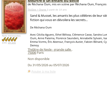
Meurtre d'un enfant du siècle
de Réchana Oum, mis en scène par Réchana Oum, Françoi
Théâtre > Drame
à partir de 14 ans
Sand & Musset, les amants les plus célèbres de leur siè
fiction qui vous en dévoilera les secrets...
De Réchana Oum
Avec Cécilia Aguero, Ethel Bélissa, Clémence Casse, Sandra L
Note internautes:
Oum, Anne Paterna, Florence Saunders, Annabelle Sylvain, Isa
Emma Vorms, Éric Abensur, François Autier, Fabien Bénard, Cyr
avec
18 avis
Demoy
Théâtre de Nesle - grande salle
,
75006
Paris
Non disponible
Du 31/05/2026 au 05/07/2026
Ajouter à ma liste