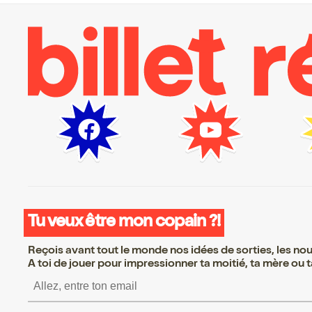
Tu veux être mon copain ?!
Reçois avant tout le monde nos idées de sorties, les nouv
A toi de jouer pour impressionner ta moitié, ta mère ou ta
S’inscrire S’inscrire S’