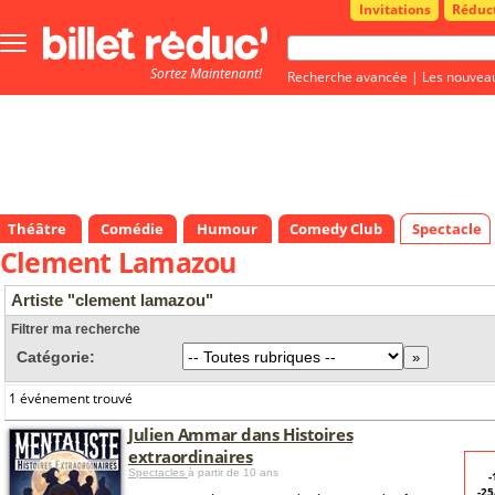
Invitations
Réduc
Bouton
menu
Sortez Maintenant!
principale
Recherche avancée
|
Les nouvea
Théâtre
Comédie
Humour
Comedy Club
Spectacle
Clement Lamazou
Artiste "clement lamazou"
Filtrer ma recherche
Catégorie:
1 événement trouvé
Julien Ammar dans Histoires
extraordinaires
Spectacles
à partir de 10 ans
-
-2