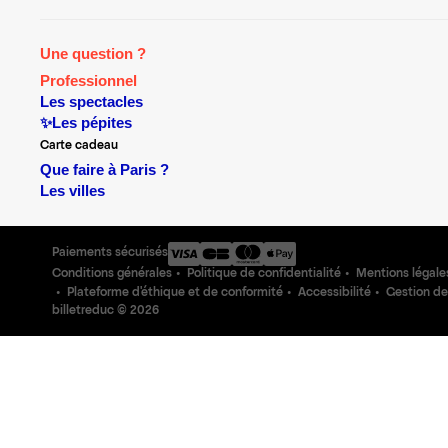
Une question ?
Professionnel
Les spectacles
✨Les pépites
Carte cadeau
Que faire à Paris ?
Les villes
Paiements sécurisés
Conditions générales
Politique de confidentialité
Mentions légale
Plateforme d'éthique et de conformité
Accessibilité
Gestion de
billetreduc ©
2026