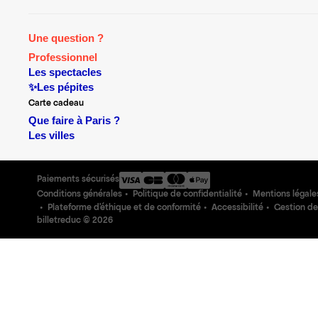
Une question ?
Professionnel
Les spectacles
✨Les pépites
Carte cadeau
Que faire à Paris ?
Les villes
Paiements sécurisés
Conditions générales
Politique de confidentialité
Mentions légale
Plateforme d'éthique et de conformité
Accessibilité
Gestion de
billetreduc ©
2026