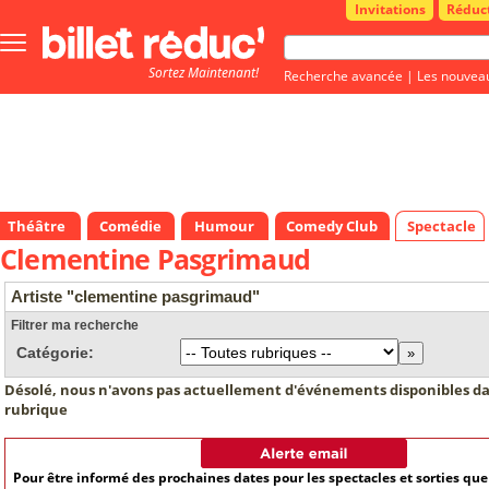
Invitations
Réduc
Bouton
menu
Sortez Maintenant!
principale
Recherche avancée
|
Les nouvea
Théâtre
Comédie
Humour
Comedy Club
Spectacle
Clementine Pasgrimaud
Artiste "clementine pasgrimaud"
Filtrer ma recherche
Catégorie:
Désolé, nous n'avons pas actuellement d'événements disponibles da
rubrique
Pour être informé des prochaines dates pour les spectacles et sorties qu