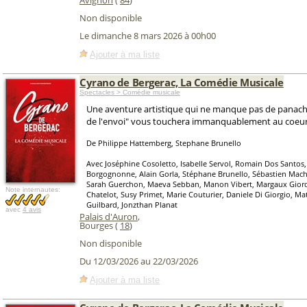
Avignon
(
84
)
Non disponible
Le dimanche 8 mars 2026 à 00h00
Ajouter à ma liste
Cyrano de Bergerac, La Comédie Musicale
Spectacles > Comédie musicale
Une aventure artistique qui ne manque pas de panache 
de l'envoi" vous touchera immanquablement au coeur
De Philippe Hattemberg, Stephane Brunello
Avec Joséphine Cosoletto, Isabelle Servol, Romain Dos Santos,
Borgognonne, Alain Gorla, Stéphane Brunello, Sébastien Mach
Sarah Guerchon, Maeva Sebban, Manon Vibert, Margaux Giord
Note internautes:
Chatelot, Susy Primet, Marie Couturier, Daniele Di Giorgio, Ma
Guilbard, Jonzthan Planat
avec
4 avis
Palais d'Auron
,
Bourges (
18
)
Non disponible
Du 12/03/2026 au 22/03/2026
Ajouter à ma liste