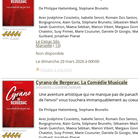
De Philippe Hattemberg, Stephane Brunello
Avec Joséphine Cosoletto, Isabelle Servol, Romain Dos Santos,
Borgognonne, Alain Gorla, Stéphane Brunello, Sébastien Mach
Sarah Guerchon, Maeva Sebban, Manon Vibert, Margaux Giord
Note internautes:
Chatelot, Susy Primet, Marie Couturier, Daniele Di Giorgio, Ma
Guilbard, Jonathan Planat
avec
4 avis
Le Cepac Silo
,
Marseille
(
13
)
Non disponible
Le dimanche 29 mars 2026 à 00h00
Ajouter à ma liste
Cyrano de Bergerac, La Comédie Musicale
Spectacles > Comédie musicale
Une aventure artistique qui ne manque pas de panache 
de l'envoi" vous touchera immanquablement au coeur
De Philippe Hattemberg, Stephane Brunello
Avec Joséphine Cosoletto, Isabelle Servol, Romain Dos Santos,
Borgognonne, Alain Gorla, Stéphane Brunello, Sébastien Mach
Sarah Guerchon, Maeva Sebban, Manon Vibert, Margaux Giord
Note internautes:
Chatelot, Susy Primet, Marie Couturier, Daniele Di Giorgio, Ma
Guilbard, Jonzthan Planat