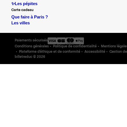
✨Les pépites
Carte cadeau
Que faire à Paris ?
Les villes
Paiements sécurisés
Conditions générales
Politique de confidentialité
Mentions légale
Plateforme d'éthique et de conformité
Accessibilité
Gestion de
billetreduc ©
2026