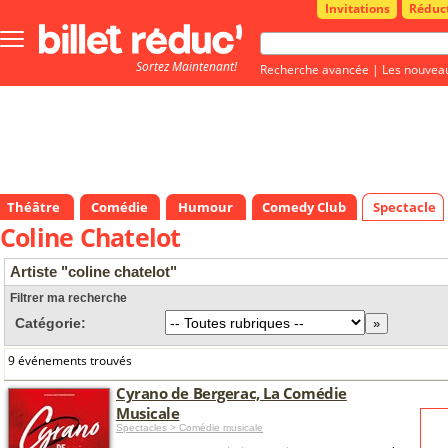
Invitations
Réduc
Bouton
menu
Sortez Maintenant!
principale
Recherche avancée
|
Les nouvea
Théâtre
Comédie
Humour
Comedy Club
Spectacle
Coline Chatelot
Artiste "coline chatelot"
Filtrer ma recherche
Catégorie:
9 événements trouvés
Cyrano de Bergerac, La Comédie
Musicale
Spectacles > Comédie musicale