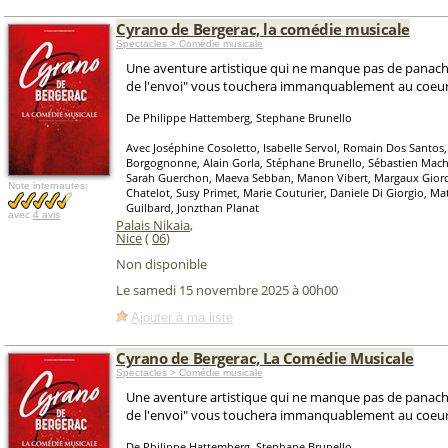
Cyrano de Bergerac, la comédie musicale
Spectacles > Comédie musicale
Une aventure artistique qui ne manque pas de panache 
de l'envoi" vous touchera immanquablement au coeur
De Philippe Hattemberg, Stephane Brunello
Avec Joséphine Cosoletto, Isabelle Servol, Romain Dos Santos,
Borgognonne, Alain Gorla, Stéphane Brunello, Sébastien Mach
Sarah Guerchon, Maeva Sebban, Manon Vibert, Margaux Giord
Note internautes:
Chatelot, Susy Primet, Marie Couturier, Daniele Di Giorgio, Ma
Guilbard, Jonzthan Planat
avec
4 avis
Palais Nikaia
,
Nice
(
06
)
Non disponible
Le samedi 15 novembre 2025 à 00h00
Ajouter à ma liste
Cyrano de Bergerac, La Comédie Musicale
Spectacles > Comédie musicale
Une aventure artistique qui ne manque pas de panache 
de l'envoi" vous touchera immanquablement au coeur
De Philippe Hattemberg, Stephane Brunello