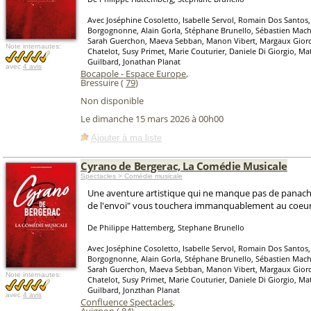
Avec Joséphine Cosoletto, Isabelle Servol, Romain Dos Santos,
Borgognonne, Alain Gorla, Stéphane Brunello, Sébastien Mach
Sarah Guerchon, Maeva Sebban, Manon Vibert, Margaux Giord
Note internautes:
Chatelot, Susy Primet, Marie Couturier, Daniele Di Giorgio, Ma
Guilbard, Jonathan Planat
avec
4 avis
Bocapole - Espace Europe
,
Bressuire (
79
)
Non disponible
Le dimanche 15 mars 2026 à 00h00
Ajouter à ma liste
Cyrano de Bergerac, La Comédie Musicale
Spectacles > Comédie musicale
Une aventure artistique qui ne manque pas de panache 
de l'envoi" vous touchera immanquablement au coeur
De Philippe Hattemberg, Stephane Brunello
Avec Joséphine Cosoletto, Isabelle Servol, Romain Dos Santos,
Borgognonne, Alain Gorla, Stéphane Brunello, Sébastien Mach
Sarah Guerchon, Maeva Sebban, Manon Vibert, Margaux Giord
Note internautes:
Chatelot, Susy Primet, Marie Couturier, Daniele Di Giorgio, Ma
Guilbard, Jonzthan Planat
avec
4 avis
Confluence Spectacles
,