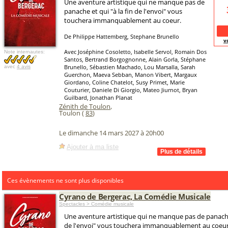
Une aventure artistique qui ne manque pas de
panache et qui "à la fin de l'envoi" vous
touchera immanquablement au coeur.
De Philippe Hattemberg, Stephane Brunello
v
Avec Joséphine Cosoletto, Isabelle Servol, Romain Dos
Note internautes:
Santos, Bertrand Borgognonne, Alain Gorla, Stéphane
Brunello, Sébastien Machado, Lou Marsalla, Sarah
avec
4 avis
Guerchon, Maeva Sebban, Manon Vibert, Margaux
Giordano, Coline Chatelot, Susy Primet, Marie
Couturier, Daniele Di Giorgio, Mateo Jiurnot, Bryan
Guilbard, Jonathan Planat
Zénith de Toulon
,
Toulon (
83
)
Le dimanche 14 mars 2027 à 20h00
Ajouter à ma liste
Ces évènements ne sont plus disponibles
Cyrano de Bergerac, La Comédie Musicale
Spectacles > Comédie musicale
Une aventure artistique qui ne manque pas de panache 
de l'envoi" vous touchera immanquablement au coeur