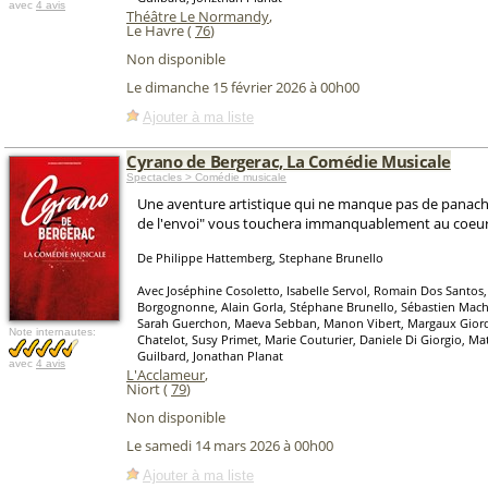
avec
4 avis
Théâtre Le Normandy
,
Le Havre (
76
)
Non disponible
Le dimanche 15 février 2026 à 00h00
Ajouter à ma liste
Cyrano de Bergerac, La Comédie Musicale
Spectacles > Comédie musicale
Une aventure artistique qui ne manque pas de panache 
de l'envoi" vous touchera immanquablement au coeur
De Philippe Hattemberg, Stephane Brunello
Avec Joséphine Cosoletto, Isabelle Servol, Romain Dos Santos,
Borgognonne, Alain Gorla, Stéphane Brunello, Sébastien Mach
Sarah Guerchon, Maeva Sebban, Manon Vibert, Margaux Giord
Note internautes:
Chatelot, Susy Primet, Marie Couturier, Daniele Di Giorgio, Ma
Guilbard, Jonathan Planat
avec
4 avis
L'Acclameur
,
Niort (
79
)
Non disponible
Le samedi 14 mars 2026 à 00h00
Ajouter à ma liste