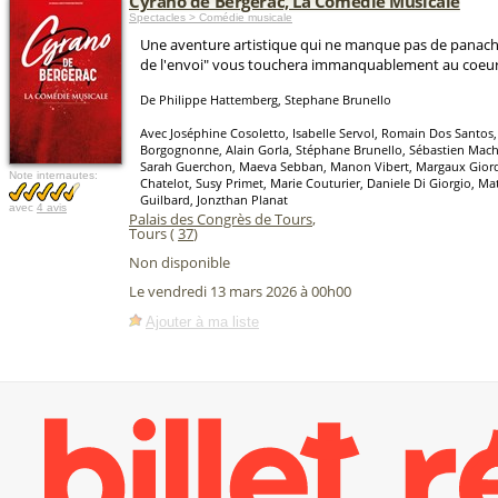
Cyrano de Bergerac, La Comédie Musicale
Spectacles > Comédie musicale
Une aventure artistique qui ne manque pas de panache 
de l'envoi" vous touchera immanquablement au coeur
De Philippe Hattemberg, Stephane Brunello
Avec Joséphine Cosoletto, Isabelle Servol, Romain Dos Santos,
Borgognonne, Alain Gorla, Stéphane Brunello, Sébastien Mach
Sarah Guerchon, Maeva Sebban, Manon Vibert, Margaux Giord
Note internautes:
Chatelot, Susy Primet, Marie Couturier, Daniele Di Giorgio, Ma
Guilbard, Jonzthan Planat
avec
4 avis
Palais des Congrès de Tours
,
Tours (
37
)
Non disponible
Le vendredi 13 mars 2026 à 00h00
Ajouter à ma liste