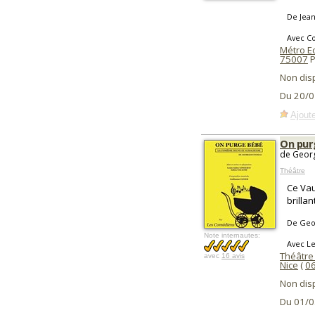
De Jean
Avec C
Métro Ec
75007
P
Non dis
Du 20/0
Ajoute
On pur
de Georg
Théâtre
Ce Vau
brilla
De Geo
Note internautes:
Avec L
Théâtre 
avec
16 avis
Nice
(
0
Non dis
Du 01/0