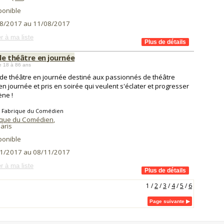
ponible
8/2017 au 11/08/2017
r à ma liste
de théâtre en journée
e 18 à 86 ans
de théâtre en journée destiné aux passionnés de théâtre
 en journée et pris en soirée qui veulent s'éclater et progresser
ène !
a Fabrique du Comédien
ique du Comédien
,
aris
ponible
1/2017 au 08/11/2017
r à ma liste
1
/
2
/
3
/
4
/
5
/
6