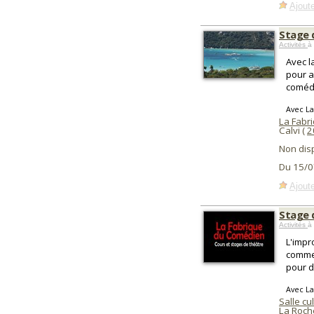
Ajoute
Stage 
Activités
à
Avec l
pour a
comédi
Avec L
La Fabr
Calvi (
2
Non dis
Du 15/0
Ajoute
Stage d
Activités
à
L'impr
comme 
pour 
Avec L
Salle cu
La Roche