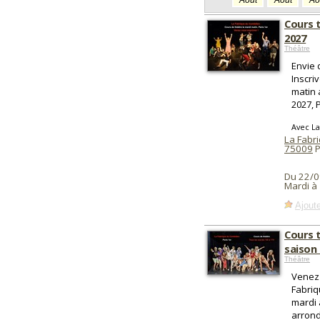
Août
Août
Ao
Cours t
2027
Théâtre
Envie 
Inscri
matin 
2027, P
Avec L
La Fabr
75009
P
Du 22/0
Mardi à
Ajoute
Cours t
saison
Théâtre
Venez 
Fabriq
mardi 
arron