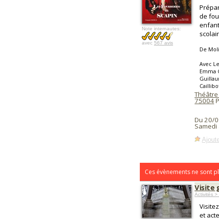
Prépar
de fous
enfant
Note internautes:
scolair
avec
567 avis
De Mol
Avec Le
Emma Ca
Guillau
Caillibo
Théâtre
75004
P
Du 20/0
Samedi 
Ajoute
Ces évènements ne sont pl
Visite 
Activités >
Visite
et act