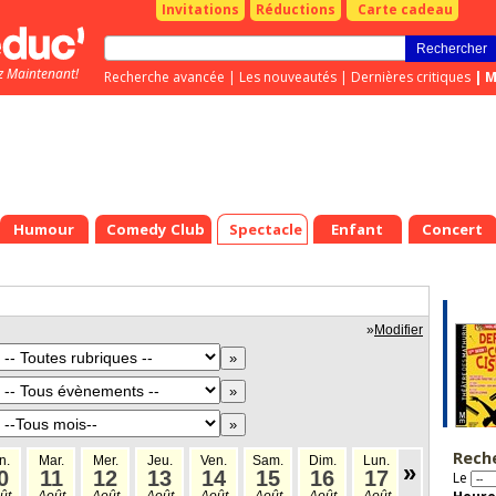
Invitations
Réductions
Carte cadeau
z Maintenant!
Recherche avancée
|
Les nouveautés
|
Dernières critiques
|
M
Humour
Comedy Club
Spectacle
Enfant
Concert
»
Modifier
Rech
n.
Mar.
Mer.
Jeu.
Ven.
Sam.
Dim.
Lun.
Mar.
Mer
»
0
11
12
13
14
15
16
17
18
1
Le