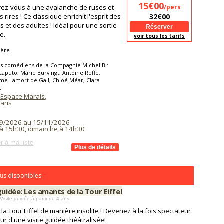
15€00
ez-vous à une avalanche de ruses et
/pers
 rires ! Ce classique enrichit l'esprit des
32€00
s et des adultes ! Idéal pour une sortie
e.
voir tous les tarifs
ière
s comédiens de la Compagnie Michel B :
puto, Marie Burvingt, Antoine Reffé,
me Lamort de Gail, Chloé Méar, Clara
t
 Espace Marais
,
aris
9/2026 au 15/11/2026
à 15h30, dimanche à 14h30
r à ma liste
us disponibles
guidée: Les amants de la Tour Eiffel
 Visite guidée
à partir de 4 ans
z la Tour Eiffel de manière insolite ! Devenez à la fois spectateur
eur d'une visite guidée théâtralisée!