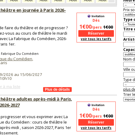
Heure
ût
Août
Août
Août
Août
Août
Août
Août
Août
Aoû
héâtre en journée à Paris 2026-
Prix so
Type d
Dès
1€00
1€00
/pers
de faire du théâtre et de progresser ?
Titre
vez-vous au cours de théâtre le mardi
avec La Fabrique du Comédien, 2026-
voir tous les tarifs
Artist
aris 1er.
Capaci
a Fabrique Du Comédien
ique du Comédien
,
Nom de 
aris
Ville o
9/2026 au 15/06/2027
 10h10
Type de
r à ma liste
plus de
Trier l
héâtre adultes après-midi à Paris,
 2026-2027
Dès
1€00
1€00
/pers
progresser et vous exprimer avec La
ue du Comédien : cours de théâtre le
après-midi , saison 2026-2027, Paris 1er
voir tous les tarifs
dissement.