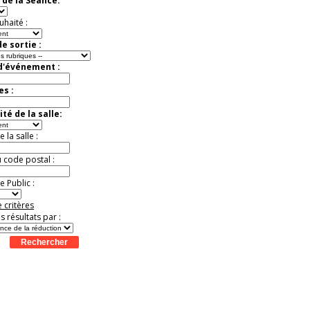
 de la Séance:
t
Août
Août
Août
Août
Août
Août
Août
Août
Août
uhaité :
e sortie :
 d'événement :
es :
té de la salle:
la salle :
u code postal :
 Public :
 critères
es résultats par :