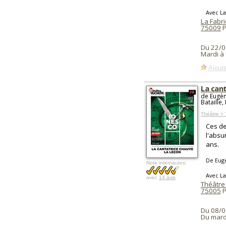
Avec L
La Fabr
75009
P
Du 22/0
Mardi à
Ajoute
La cant
de Eugèn
Bataille,
Théâtre >
Ces de
l'absu
ans.
De Eug
Note internautes:
Avec L
avec
14 avis
Théâtre
75005
P
Du 08/0
Du mard