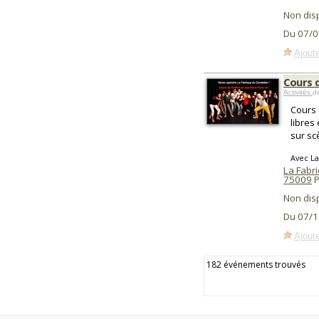
Non dis
Du 07/0
Ajoute
Cours 
Activités
d
Cours 
libres
sur sc
Avec L
La Fabr
75009
P
Non dis
Du 07/1
Ajoute
182 événements trouvés