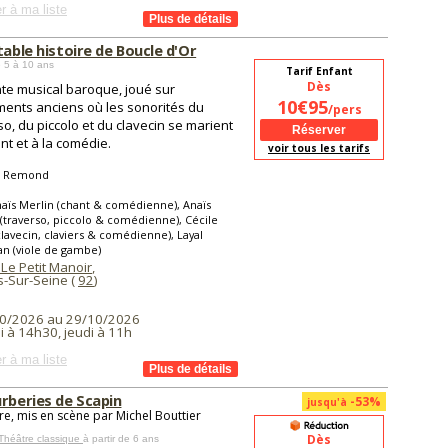
r à ma liste
table histoire de Boucle d'Or
 5 à 10 ans
Tarif Enfant
Dès
te musical baroque, joué sur
10€95
ments anciens où les sonorités du
/pers
so, du piccolo et du clavecin se marient
nt et à la comédie.
voir tous les tarifs
a Remond
aïs Merlin (chant & comédienne), Anaïs
(traverso, piccolo & comédienne), Cécile
clavecin, claviers & comédienne), Layal
n (viole de gambe)
Le Petit Manoir
,
s-Sur-Seine (
92
)
0/2026 au 29/10/2026
i à 14h30, jeudi à 11h
r à ma liste
urberies de Scapin
-53%
jusqu'à
re, mis en scène par Michel Bouttier
Dès
Théâtre classique
à partir de 6 ans