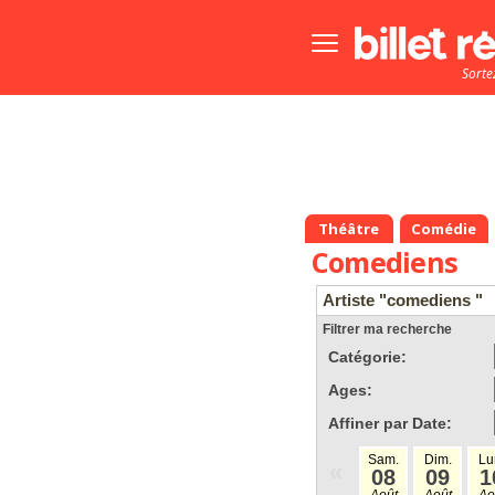
Bouton
menu
Sorte
principale
Théâtre
Comédie
Comediens
Artiste "comediens "
Filtrer ma recherche
Catégorie:
Ages:
Affiner par Date:
Sam.
Dim.
Lu
«
08
09
1