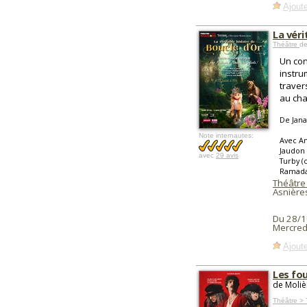
Ajoute
La véri
Théâtre
de
Un con
instru
traver
au cha
De Jan
Note internautes:
Avec An
Jaudon 
avec
29 avis
Turby (
Ramada
Théâtre 
Asnière
Du 28/1
Mercred
Ajoute
Les fo
de Moliè
Théâtre > 