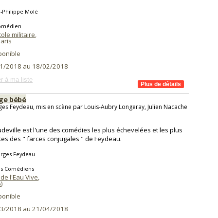
-Philippe Molé
omédien
ole militaire
,
aris
ponible
1/2018 au 18/02/2018
r à ma liste
ge bébé
es Feydeau, mis en scène par Louis-Aubry Longeray, Julien Nacache
deville est l'une des comédies les plus échevelées et les plus
ntes des " farces conjugales " de Feydeau.
rges Feydeau
es Comédiens
de l'Eau Vive
,
6
)
ponible
3/2018 au 21/04/2018