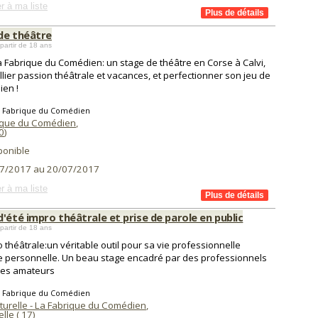
r à ma liste
de théâtre
 partir de 18 ans
a Fabrique du Comédien: un stage de théâtre en Corse à Calvi,
llier passion théâtrale et vacances, et perfectionner son jeu de
en !
a Fabrique du Comédien
ique du Comédien
,
0
)
ponible
7/2017 au 20/07/2017
r à ma liste
'été impro théâtrale et prise de parole en public
 partir de 18 ans
o théâtrale:un véritable outil pour sa vie professionnelle
personnelle. Un beau stage encadré par des professionnels
des amateurs
a Fabrique du Comédien
lturelle - La Fabrique du Comédien
,
lle (
17
)