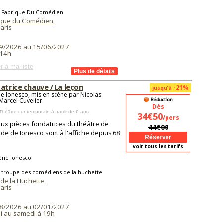
a Fabrique Du Comédien
ique du Comédien
,
aris
9/2026 au 15/06/2027
 14h
r à ma liste
atrice chauve / La leçon
-21%
jusqu'à
e Ionesco, mis en scène par Nicolas
 Marcel Cuvelier
Dès
 Théâtre contemporain
à partir de 6 ans
34€50
/pers
ux pièces fondatrices du théâtre de
44€00
rde de Ionesco sont à l'affiche depuis 68
voir tous les tarifs
ène Ionesco
a troupe des comédiens de la huchette
 de la Huchette
,
aris
8/2026 au 02/01/2027
i au samedi à 19h