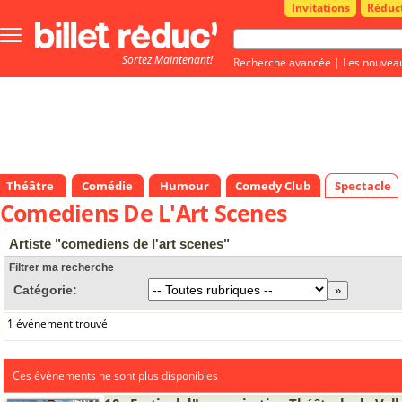
Invitations
Réduc
Bouton
menu
Sortez Maintenant!
principale
Recherche avancée
|
Les nouvea
Théâtre
Comédie
Humour
Comedy Club
Spectacle
Comediens De L'Art Scenes
Artiste "comediens de l'art scenes"
Filtrer ma recherche
Catégorie:
1 événement trouvé
Ces évènements ne sont plus disponibles