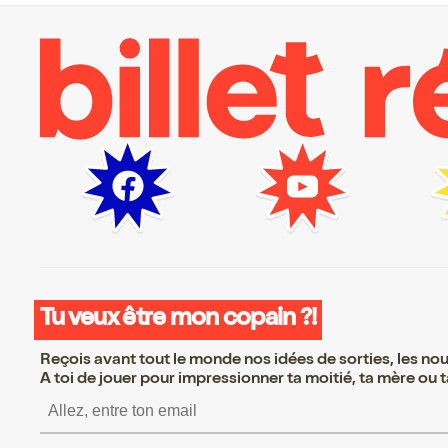
Tu veux être mon copain ?!
Reçois avant tout le monde nos idées de sorties, les nouv
A toi de jouer pour impressionner ta moitié, ta mère ou ta
S’inscrire S’inscrire S