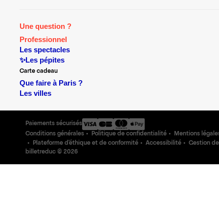
Une question ?
Professionnel
Les spectacles
✨Les pépites
Carte cadeau
Que faire à Paris ?
Les villes
Paiements sécurisés
Conditions générales
Politique de confidentialité
Mentions légale
Plateforme d'éthique et de conformité
Accessibilité
Gestion de
billetreduc ©
2026