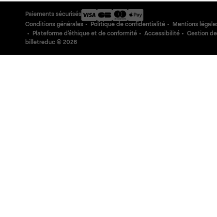
Paiements sécurisés
Conditions générales
Politique de confidentialité
Mentions légale
Plateforme d'éthique et de conformité
Accessibilité
Gestion de
billetreduc ©
2026