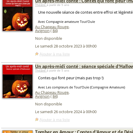
Un après-midi conté : Contes qui font peur (ma
Théâtre
à partir de 5 ans
Une nouvelle séance de contes entre effroi et légèreté
Avec Compagnie amateure Tout'Ouïe
Au Chapeau Rouge
,
Avignon
(
84
)
Non disponible
Le samedi 28 octobre 2023 à 00h00
Ajouter à ma liste
Un après-midi conté : séance spéciale d'Hall
Théâtre
à partir de 5 ans
Contes qui font peur (mais pas trop !)
Avec Les compteurs de Tout'Ouïe (Compagnie Amateure)
Au Chapeau Rouge
,
Avignon
(
84
)
Non disponible
Le samedi 26 octobre 2024 à 00h00
Ajouter à ma liste
Tomber en Amour : Contes d'Amour et de Dési