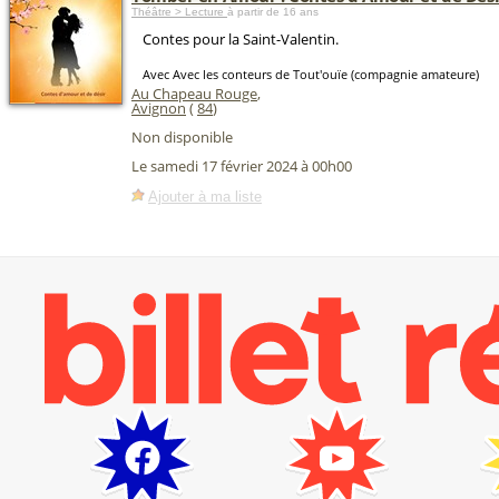
Théâtre > Lecture
à partir de 16 ans
Contes pour la Saint-Valentin.
Avec Avec les conteurs de Tout'ouïe (compagnie amateure)
Au Chapeau Rouge
,
Avignon
(
84
)
Non disponible
Le samedi 17 février 2024 à 00h00
Ajouter à ma liste