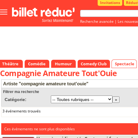
Invitations
Réduc
Bouton
menu
Sortez Maintenant!
principale
Recherche avancée
|
Les nouvea
Théâtre
Comédie
Humour
Comedy Club
Spectacle
Compagnie Amateure Tout'Ouie
Artiste "compagnie amateure tout'ouie"
Filtrer ma recherche
Catégorie:
3 événements trouvés
Ces évènements ne sont plus disponibles