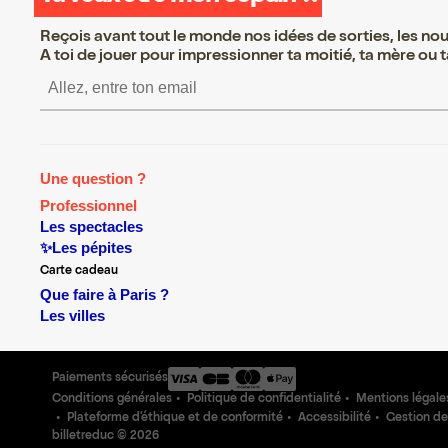
Reçois avant tout le monde nos idées de sorties, les nouv
A toi de jouer pour impressionner ta moitié, ta mère ou ta
S’inscrire S’inscrire S’inscrire S’inscrire S’inscrire S’i
Une question ?
Professionnel
Les spectacles
✨Les pépites
Carte cadeau
Que faire à Paris ?
Les villes
Paiements sécurisés
Conditions générales
Politique de confidentialité
Mentions légale
Plateforme d'éthique et de conformité
Accessibilité
Gestion de
billetreduc ©
2026