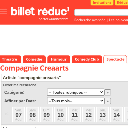
Invitations
Réduc
Bouton
menu
Sortez Maintenant!
principale
Recherche avancée
|
Les nouvea
Théâtre
Comédie
Humour
Comedy Club
Spectacle
Compagnie Creaarts
Artiste "compagnie creaarts"
Filtrer ma recherche
Catégorie:
Affiner par Date:
Ven.
Sam.
Dim.
Lun.
Mar.
Mer.
Jeu.
Ven.
«
07
08
09
10
11
12
13
14
Août
Août
Août
Août
Août
Août
Août
Août