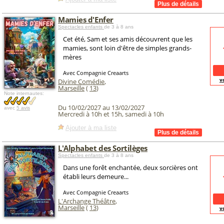
Mamies d'Enfer
Spectacles enfants
de 3 à 8 ans
Cet été, Sam et ses amis découvrent que les
mamies, sont loin d'être de simples grands-
mères
Avec Compagnie Creaarts
v
Divine Comédie
,
Marseille
(
13
)
Note internautes:
Du 10/02/2027 au 13/02/2027
avec
5 avis
Mercredi à 10h et 15h, samedi à 10h
Ajouter à ma liste
L'Alphabet des Sortilèges
Spectacles enfants
de 3 à 8 ans
Dans une forêt enchantée, deux sorcières ont
établi leurs demeure...
Avec Compagnie Creaarts
L'Archange Théâtre
,
Marseille
(
13
)
v