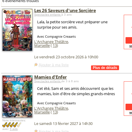
6 événements trouvés
Les 26 Saveurs d'une Sorcière
Spectacles enfants
à 3 ans
Lala, la petite sorcière veut préparer une
surprise pour ses amis.
Avec Compagnie Creaarts
L'Archange Théâtre
,
Marseille
(
13
)
v
Le vendredi 23 octobre 2026 à 10h00
Ajouter à ma liste
Mamies d'Enfer
Spectacles enfants
de 3 à 8 ans
Cet été, Sam et ses amis découvrent que les
mamies, loin d'être de simples grands-mères
Avec Compagnie Creaarts
L'Archange Théâtre
,
Marseille
(
13
)
v
Note internautes:
Le samedi 13 février 2027 à 14h30
avec
5 avis
Ajouter à ma liste