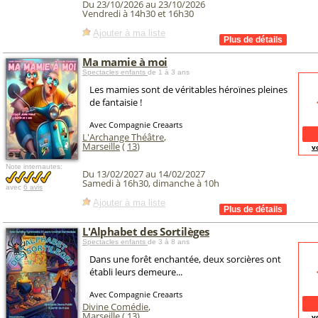
Du 23/10/2026 au 23/10/2026
Vendredi à 14h30 et 16h30
Ajouter à ma liste
Ma mamie à moi
Spectacles enfants
de 1 à 3 ans
Les mamies sont de véritables héroïnes pleines
de fantaisie !
Avec Compagnie Creaarts
L'Archange Théâtre
,
Marseille
(
13
)
v
Note internautes:
Du 13/02/2027 au 14/02/2027
Samedi à 16h30, dimanche à 10h
avec
6 avis
Ajouter à ma liste
L'Alphabet des Sortilèges
Spectacles enfants
de 3 à 8 ans
Dans une forêt enchantée, deux sorcières ont
établi leurs demeure...
Avec Compagnie Creaarts
Divine Comédie
,
Marseille
(
13
)
v