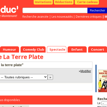
Invitations
Réductions
Carte cadeau
z Maintenant!
Recherche avancée
|
Les nouveautés
|
Dernières critiques
|
M
Humour
Comedy Club
Spectacle
Enfant
Concert
 La Terre Plate
la terre plate"
»
Modifier
Rech
us disponibles
Le