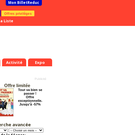
Mon BilletReduc
Offres privilèges
a Liste
Activité
Expo
Offre limitée
Tout va bien se
passer !
Offre
exceptionnelle.
Jusqu'à -57%
erche avancée
Arsène Lupin
Offre
exceptionnelle.
Jusqu'à -28%