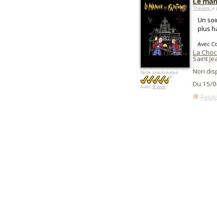
Le man
Théâtre
à 
Un soi
plus h
Avec C
La Choc
Saint J
Non dis
Note internautes:
Du 15/0
avec
3 avis
Ajoute