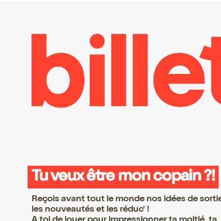
Tu veux être mon copain ?!
Reçois avant tout le monde nos idées de sorti
les nouveautés et les réduc' !
A toi de jouer pour impressionner ta moitié, ta