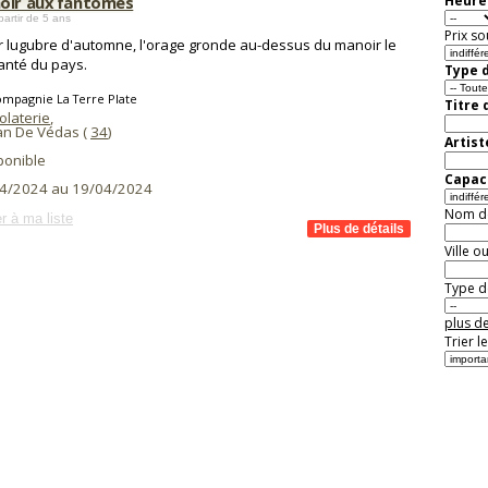
oir aux fantômes
Heure 
partir de 5 ans
Prix so
r lugubre d'automne, l'orage gronde au-dessus du manoir le
anté du pays.
Type d
ompagnie La Terre Plate
Titre 
olaterie
,
ean De Védas (
34
)
Artist
ponible
Capaci
4/2024 au 19/04/2024
Nom de 
r à ma liste
Ville o
Type de
plus de
Trier l