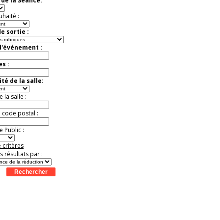
de la Séance:
uhaité :
e sortie :
d'événement :
es :
té de la salle:
la salle :
u code postal :
 Public :
 critères
es résultats par :