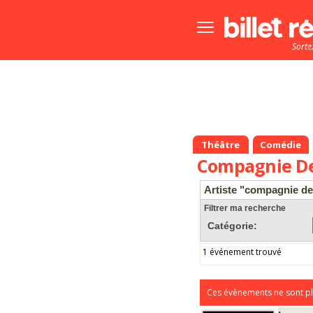
Bouton
menu
Sorte
principale
Théâtre
Comédie
Compagnie De
Artiste "compagnie de 
Filtrer ma recherche
Catégorie:
1 événement trouvé
Ces évènements ne sont pl